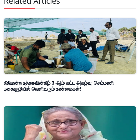
Related Articles
நீதிமன்ற உத்தரவின்கீழ் 3-ஆம் கட்ட அகழ்வு: செம்மணி
புதைகுழியில் வெளிவரும் உண்மைகள்!