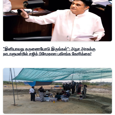
"இனியாவது கருணையோடு இருங்கள்": அநுர அரசுக்கு
நாடாளுமன்றில் சஜித் பிரேமதாஸ பகிரங்க கோரிக்கை!