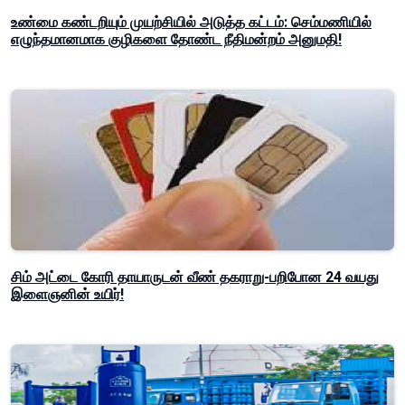
உண்மை கண்டறியும் முயற்சியில் அடுத்த கட்டம்: செம்மணியில்
எழுந்தமானமாக குழிகளை தோண்ட நீதிமன்றம் அனுமதி!
சிம் அட்டை கோரி தாயாருடன் வீண் தகராறு-பறிபோன 24 வயது
இளைஞனின் உயிர்!