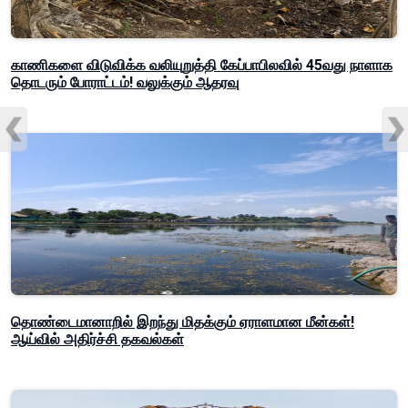
காணிகளை விடுவிக்க வலியுறுத்தி கேப்பாபிலவில் 45வது நாளாக
தொடரும் போராட்டம்! வலுக்கும் ஆதரவு
தொண்டைமானாறில் இறந்து மிதக்கும் ஏராளமான மீன்கள்!
ஆய்வில் அதிர்ச்சி தகவல்கள்