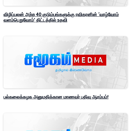
விழிப்புலன் அற்ற 40 குடும்பங்களுக்கு ரவிகரனின் ‘வாழ்வோம்
வளம்பெறுவோம்’ திட்டத்தில் உதவி
பல்கலைக்கழக அனுமதிக்கான மாணவர் பதிவு ஆரம்பம்!