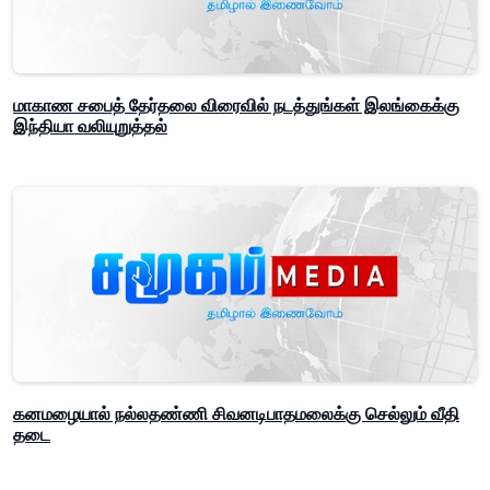
மாகாண சபைத் தேர்தலை விரைவில் நடத்துங்கள் இலங்கைக்கு
இந்தியா வலியுறுத்தல்
கனமழையால் நல்லதண்ணி சிவனடிபாதமலைக்கு செல்லும் வீதி
தடை