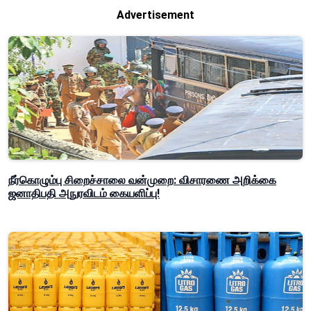
Advertisement
நீர்கொழும்பு சிறைச்சாலை வன்முறை: விசாரணை அறிக்கை
ஜனாதிபதி அநுரவிடம் கையளிப்பு!