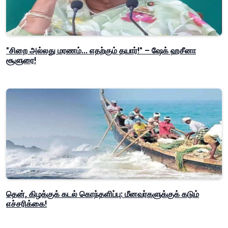
"சிறை அல்லது மரணம்... எதற்கும் தயார்!" – ஷேக் ஹசீனா
சூளுரை!
தென், கிழக்குக் கடல் கொந்தளிப்பு: மீனவர்களுக்குக் கடும்
எச்சரிக்கை!