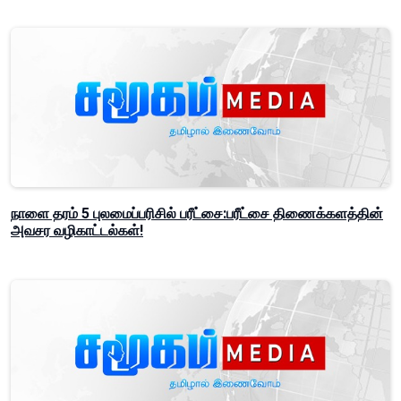
நாளை தரம் 5 புலமைப்பரிசில் பரீட்சை:பரீட்சை திணைக்களத்தின்
அவசர வழிகாட்டல்கள்!