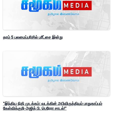
தரம் 5 புலமைப்பரிசில் பரீட்சை இன்று
"இந்திய நிதி முடக்கம்: வடக்கின் அபிவிருத்தியும் பாதுகாப்பும்
கேள்விக்குறி-அஜித் பி. பெரேரா சாடல்!"