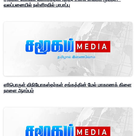
வலப்பனையில் நள்ளிரவில் பரபரப்பு
எரிபொருள் விநியோகஸ்தர்கள் சங்கத்தின் மேல் மாகாணக் கிளை
நாளை ஆரம்பம்