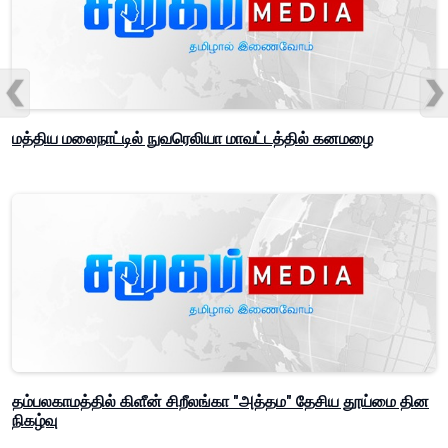
மத்திய மலைநாட்டில் நுவரெலியா மாவட்டத்தில் கனமழை
தம்பலகாமத்தில் கிளீன் சிறீலங்கா "அத்தம" தேசிய தூய்மை தின
நிகழ்வு