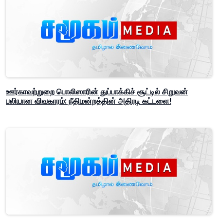
ஊர்காவற்றுறை பொலிஸாரின் துப்பாக்கிச் சூட்டில் சிறுவன்
பலியான விவகாரம்: நீதிமன்றத்தின் அதிரடி கட்டளை!