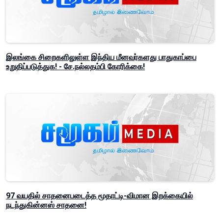
இலங்கை சிறைகளிலுள்ள இந்திய மீனவர்களது பாதுகாப்பை
உறுதிப்படுத்துக! - சே.நல்லதம்பி கோரிக்கை!
97 வயதில் சாதனைபடைத்த மூதாட்டி-விமான இறக்கையில்
நடந்துகின்னஸ் சாதனை!