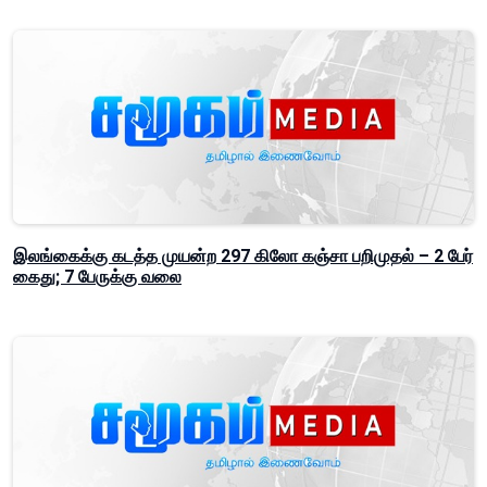
இலங்கைக்கு கடத்த முயன்ற 297 கிலோ கஞ்சா பறிமுதல் – 2 பேர்
கைது; 7 பேருக்கு வலை