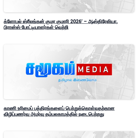
க்ளோபல் ஸ்ரீலங்கன் குமர குமாரி 2026’ – ஆஸ்திரேலியா,
பிரான்ஸ் போட்டியாளர்கள் வெற்றி
காணி உரிமைப் பத்திரங்களைப் பெற்றுக்கொள்வதற்கான
விழிப்புணர்வு அமர்வு தம்பலகாமத்தில் நடைபெற்றது