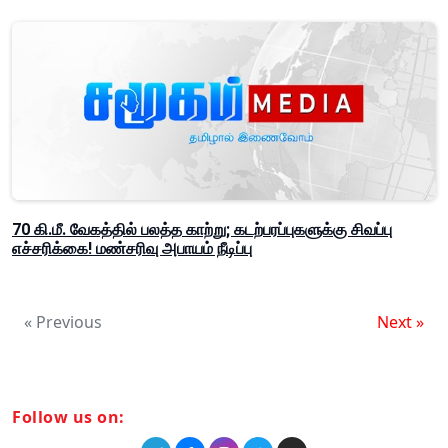
70 கி.மீ. வேகத்தில் பலத்த காற்று; கடற்பரப்புகளுக்கு சிவப்பு
எச்சரிக்கை! மண்சரிவு அபாயம் நீடிப்பு
« Previous
Next »
Follow us on: