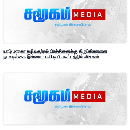
யாழ் மாநகர கழிவகற்றல் பிரச்சினைக்கு திருப்திகரமான
நடவடிக்கை இல்லை - ஈ.பி.டி.பி. கூட்டத்தில் விசனம்