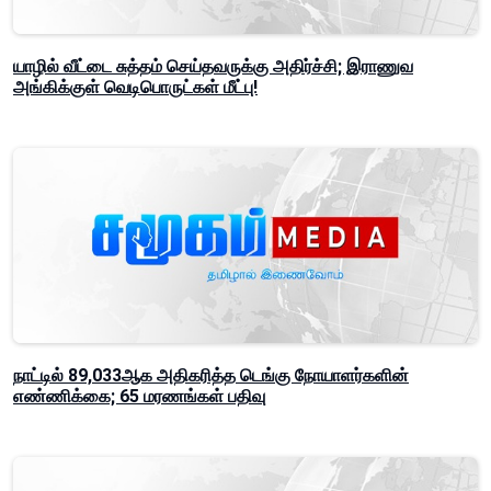
யாழில் வீட்டை சுத்தம் செய்தவருக்கு அதிர்ச்சி; இராணுவ
அங்கிக்குள் வெடிபொருட்கள் மீட்பு!
நாட்டில் 89,033ஆக அதிகரித்த டெங்கு நோயாளர்களின்
எண்ணிக்கை; 65 மரணங்கள் பதிவு