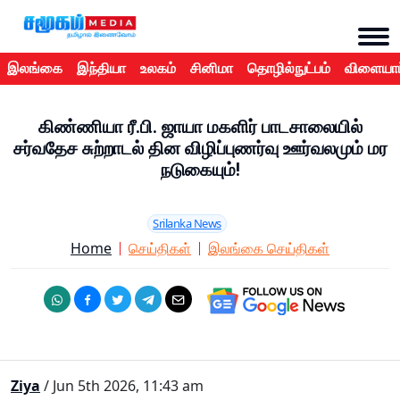
இலங்கை
இந்தியா
உலகம்
சினிமா
தொழில்நுட்பம்
விளையாட
கிண்ணியா ரீ.பி. ஜாயா மகளிர் பாடசாலையில்
சர்வதேச சுற்றாடல் தின விழிப்புணர்வு ஊர்வலமும் மர
நடுகையும்!
Srilanka News
Home
செய்திகள்
இலங்கை செய்திகள்
Ziya
/ Jun 5th 2026, 11:43 am