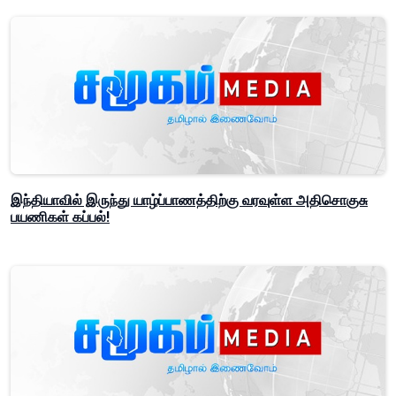
இந்தியாவில் இருந்து யாழ்ப்பாணத்திற்கு வரவுள்ள அதிசொகுசு
பயணிகள் கப்பல்!