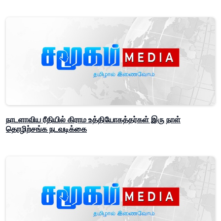
நாடளாவிய ரீதியில் கிராம உத்தியோகத்தர்கள் இரு நாள்
தொழிற்சங்க நடவடிக்கை