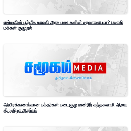
எங்களின் பூர்வீக காணி அரச படைகளின் சரணாலயமா? பலாலி
மக்கள் குமுறல்
ஆயிரக்கணக்கான பக்தர்கள் புடைசூழ மண்டூர் கந்தசுவாமி ஆலய
திருவிழா ஆரம்பம்