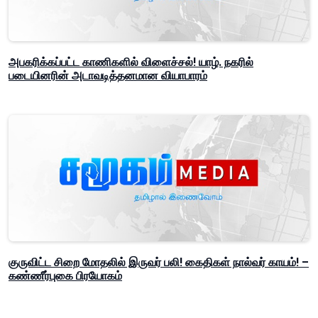
அபகரிக்கப்பட்ட காணிகளில் விளைச்சல்! யாழ். நகரில்
படையினரின் அடாவடித்தனமான வியாபாரம்
குருவிட்ட சிறை மோதலில் இருவர் பலி! கைதிகள் நால்வர் காயம்! –
கண்ணீர்புகை பிரயோகம்