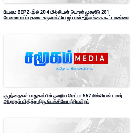
பியகம BEPZ-இல் 20.4 மில்லியன் டொலர் முதலீடு 281
வேலைவாய்ப்புகளை உருவாக்கிய ஜப்பான்–இலங்கை கூட்டாண்மை
குழந்தைகள் பாதுகாப்பில் தவறிய மெட்டா 567 மில்லியன் டாலர்
அபராதம் விதித்த நியூ மெக்சிகோ நீதிமன்றம்