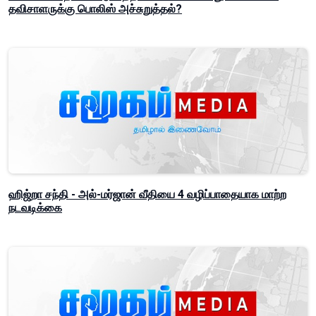
தவிசாளருக்கு பொலிஸ் அச்சுறுத்தல்?
ஹிஜ்றா சந்தி - அல்-மர்ஜான் வீதியை 4 வழிப்பாதையாக மாற்ற
நடவடிக்கை