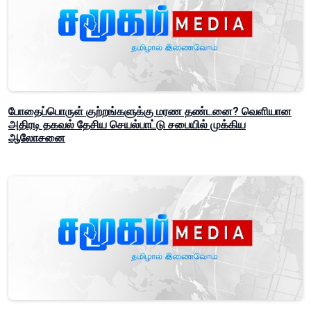
போதைப்பொருள் குற்றங்களுக்கு மரண தண்டனை? வெளியான
அதிரடி தகவல் தேசிய செயல்பாட்டு சபையில் முக்கிய
ஆலோசனை