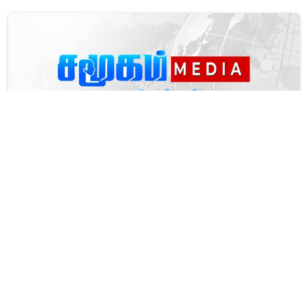
முகாமைத்துவ கற்கைகள் வணிக பீடாதிபதியாகப் பேராசிரியர்
பிரதீப்காந் தெரிவு!