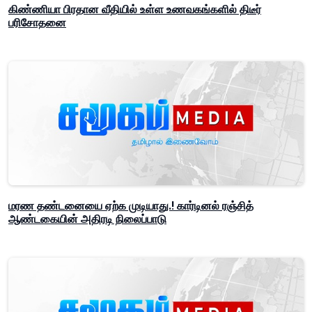
கிண்ணியா பிரதான வீதியில் உள்ள உணவகங்களில் திடீர்
பரிசோதனை
மரண தண்டனையை ஏற்க முடியாது.! கார்டினல் ரஞ்சித்
ஆண்டகையின் அதிரடி நிலைப்பாடு