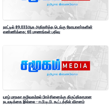
நாட்டில் 89,033ஆக அதிகரித்த டெங்கு நோயாளர்களின்
எண்ணிக்கை; 65 மரணங்கள் பதிவு
யாழ் மாநகர கழிவகற்றல் பிரச்சினைக்கு திருப்திகரமான
நடவடிக்கை இல்லை - ஈ.பி.டி.பி. கூட்டத்தில் விசனம்