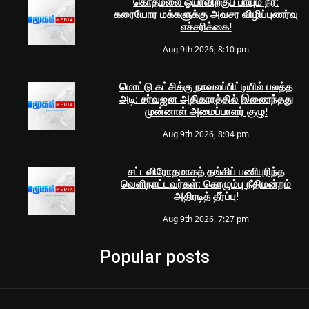
கொத்மலை ஓயாவிற்குப் பாயும் நீர்:
கரையோர மக்களுக்கு அவசர விழிப்புணர்வு
எச்சரிக்கை!
Aug 9th 2026, 8:10 pm
மொட்டு கட்சிக்கு நாவலப்பிட்டியில் பலத்த
அடி: சர்வஜன அதிகாரத்தில் இணைந்தது
முன்னாள் அமைப்பாளர் குழு!
Aug 9th 2026, 8:04 pm
சட்டவிரோதமாகத் தங்கிப் பணிபுரிந்த
வெளிநாட்டவர்கள்: கொழும்பு நீதிமன்றம்
அதிரடித் தீர்ப்பு!
Aug 9th 2026, 7:27 pm
Popular posts