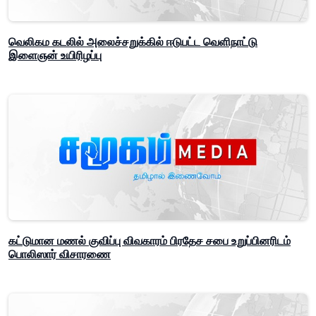
வெலிகம கடலில் அலைச்சறுக்கில் ஈடுபட்ட வெளிநாட்டு
இளைஞன் உயிரிழப்பு
கட்டுமான மணல் குவிப்பு விவகாரம் பிரதேச சபை உறுப்பினரிடம்
பொலிஸார் விசாரணை