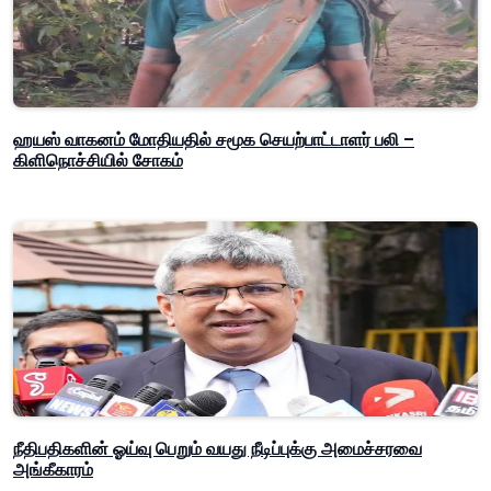
ஹயஸ் வாகனம் மோதியதில் சமூக செயற்பாட்டாளர் பலி –
கிளிநொச்சியில் சோகம்
நீதிபதிகளின் ஓய்வு பெறும் வயது நீடிப்புக்கு அமைச்சரவை
அங்கீகாரம்