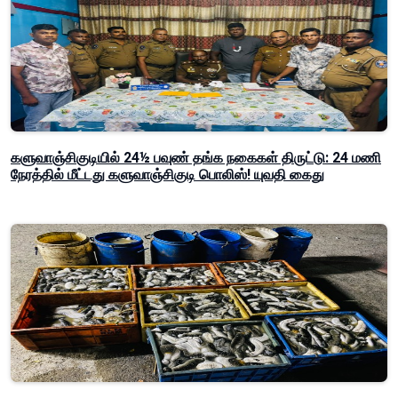
களுவாஞ்சிகுடியில் 24½ பவுண் தங்க நகைகள் திருட்டு: 24 மணி
நேரத்தில் மீட்டது களுவாஞ்சிகுடி பொலிஸ்! யுவதி கைது