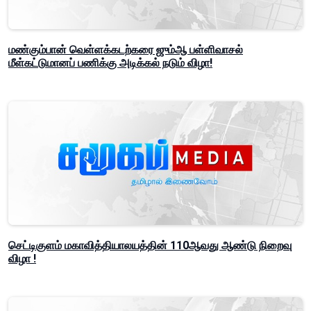
மண்கும்பான் வெள்ளக்கடற்கரை ஜும்ஆ பள்ளிவாசல்
மீள்கட்டுமானப் பணிக்கு அடிக்கல் நடும் விழா!
செட்டிகுளம் மகாவித்தியாலயத்தின் 110ஆவது ஆண்டு நிறைவு
விழா !