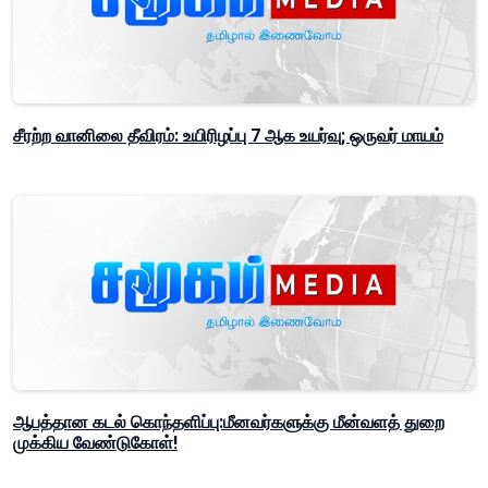
சீரற்ற வானிலை தீவிரம்: உயிரிழப்பு 7 ஆக உயர்வு; ஒருவர் மாயம்
ஆபத்தான கடல் கொந்தளிப்பு:மீனவர்களுக்கு மீன்வளத் துறை
முக்கிய வேண்டுகோள்!