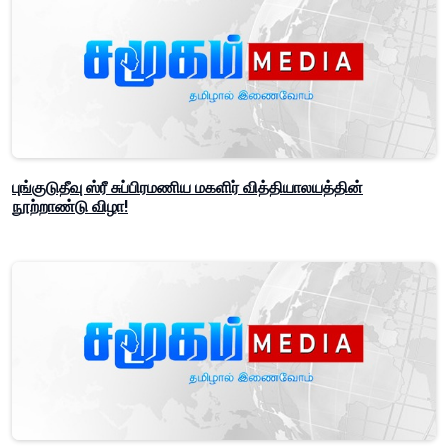
புங்குடுதீவு ஸ்ரீ சுப்பிரமணிய மகளிர் வித்தியாலயத்தின்
நூற்றாண்டு விழா!