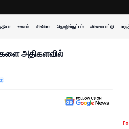
்தியா
உலகம்
சினிமா
தொழில்நுட்பம்
விளையாட்டு
மருத
்களை அதிகளவில்
er
Fo