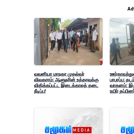
Ad
வவுனியா மாநகர முதல்வர்
ஊர்காவற்துற
விவகாரம்: ஆளுநரின் உத்தரவுக்கு
பரபரப்பு: தட
விதிக்கப்பட்ட இடைக்காலத் தடை
வாகனம்; இர
நீடிப்பு!
உயிர் தப்பினர