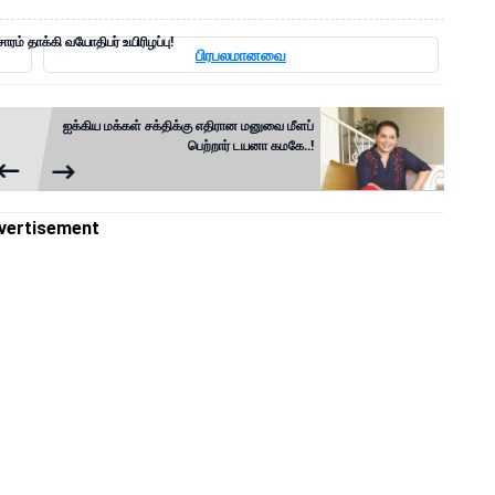
ாரம் தாக்கி வயோதிபர் உயிரிழப்பு!
பிரபலமானவை
ஐக்கிய மக்கள் சக்திக்கு எதிரான மனுவை மீளப்
பெற்றார் டயனா கமகே..!
vertisement