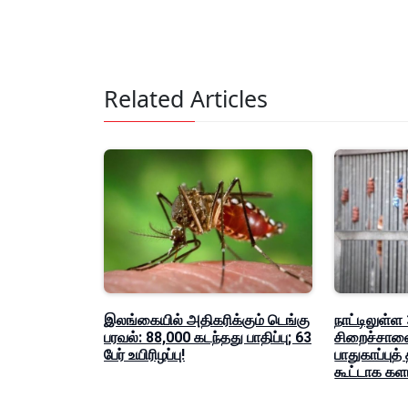
Related Articles
இலங்கையில் அதிகரிக்கும் டெங்கு
நாட்டிலுள்ள
பரவல்: 88,000 கடந்தது பாதிப்பு; 63
சிறைச்சாலை
பேர் உயிரிழப்பு!
பாதுகாப்புத்
கூட்டாக கள