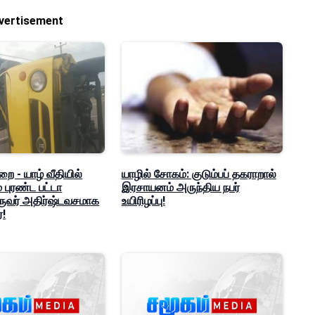
vertisement
ை - யாழ் வீதியில்
யாழில் சோகம்: குடும்பப் தகராறால்
ம் புரண்ட பட்டா
இரசாயனம் அருந்திய நபர்
ுவர் அதிர்ஷ்டவசமாக
உயிரிழப்பு!
்!