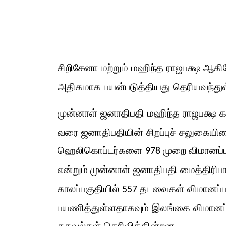
சிறிசேனா மற்றும் மஹிந்த ராஜபக்ஷ ஆகி
அதிகமாக பயன்படுத்தியது தெரியவந்து
முன்னாள் ஜனாதிபதி மஹிந்த ராஜபக்ஷ 
வரை ஜனாதிபதியின் சிறப்புச் சலுகையின
ஹெலிகொப்டர்களை
விமானப
978 முறை
என்றும்
முன்னாள் ஜனாதிபதி மைத்திரி
காலப்பகுதியில்
தடவைகள்
விமானப்
557
பயணித்துள்ளதாகவும் இலங்கை விமானப்