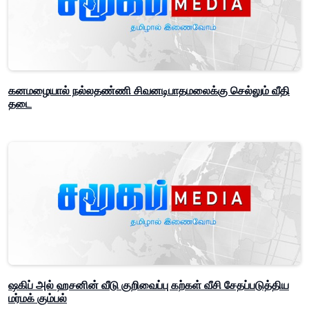
கனமழையால் நல்லதண்ணி சிவனடிபாதமலைக்கு செல்லும் வீதி
தடை
ஷகிப் அல் ஹசனின் வீடு குறிவைப்பு கற்கள் வீசி சேதப்படுத்திய
மர்மக் கும்பல்