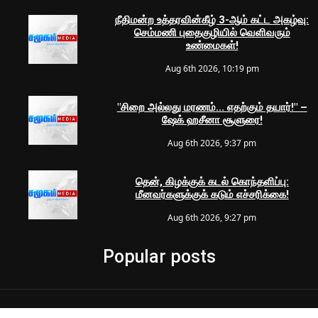
நீதிமன்ற உத்தரவின்கீழ் 3-ஆம் கட்ட அகழ்வு:
செம்மணி புதைகுழியில் வெளிவரும்
உண்மைகள்!
Aug 6th 2026, 10:19 pm
"சிறை அல்லது மரணம்... எதற்கும் தயார்!" –
ஷேக் ஹசீனா சூளுரை!
Aug 6th 2026, 9:37 pm
தென், கிழக்குக் கடல் கொந்தளிப்பு:
மீனவர்களுக்குக் கடும் எச்சரிக்கை!
Aug 6th 2026, 9:27 pm
Popular posts