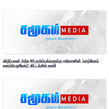
விழிப்புலன் அற்ற 40 குடும்பங்களுக்கு ரவிகரனின் ‘வாழ்வோம்
வளம்பெறுவோம்’ திட்டத்தில் உதவி