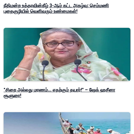
நீதிமன்ற உத்தரவின்கீழ் 3-ஆம் கட்ட அகழ்வு: செம்மணி
புதைகுழியில் வெளிவரும் உண்மைகள்!
"சிறை அல்லது மரணம்... எதற்கும் தயார்!" – ஷேக் ஹசீனா
சூளுரை!