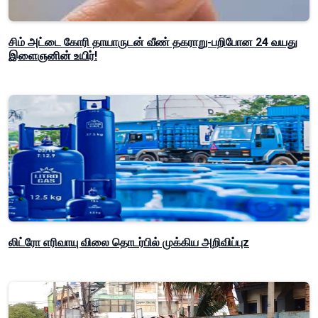
சிம் அட்டை கோரி தாயாருடன் வீண் தகராறு-பறிபோன 24 வயது
இளைஞனின் உயிர்!
லிட்ரோ எரிவாயு விலை தொடர்பில் முக்கிய அறிவிப்புz