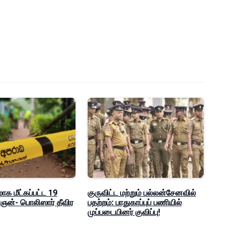
மாக மீட்கப்பட்ட 19
குருவிட்ட மற்றும் பல்லன்சேனவில்
ன்- பொலிஸார் தீவிர
பதற்றம்: பாதுகாப்புப் பணியில்
முப்படையினர் குவிப்பு!