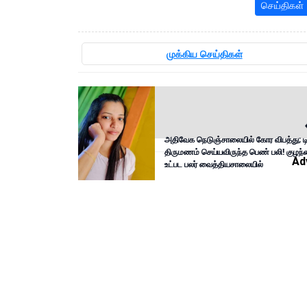
செய்திகள்
முக்கிய செய்திகள்
அதிவேக நெடுஞ்சாலையில் கோர விபத்து; டிச
திருமணம் செய்யவிருந்த பெண் பலி! குழந
Ad
உட்பட பலர் வைத்தியசாலையில்