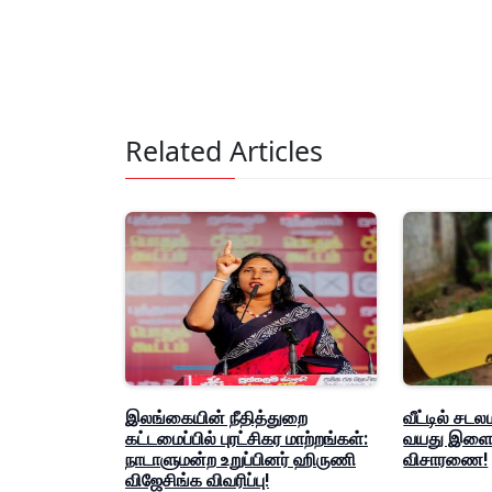
Related Articles
இலங்கையின் நீதித்துறை
வீட்டில் சடல
கட்டமைப்பில் புரட்சிகர மாற்றங்கள்:
வயது இளைஞ
நாடாளுமன்ற உறுப்பினர் ஹிருணி
விசாரணை!
விஜேசிங்க விவரிப்பு!