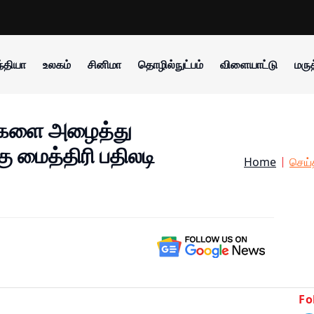
்தியா
உலகம்
சினிமா
தொழில்நுட்பம்
விளையாட்டு
மருத
க்களை அழைத்து
ு மைத்திரி பதிலடி
Home
செய்
Fo