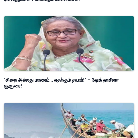
"சிறை அல்லது மரணம்... எதற்கும் தயார்!" – ஷேக் ஹசீனா
சூளுரை!