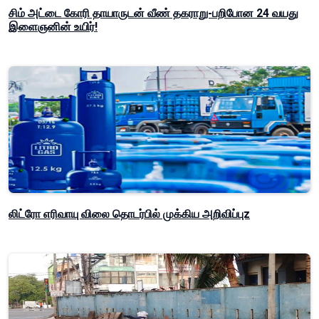
சிம் அட்டை கோரி தாயாருடன் வீண் தகராறு-பறிபோன 24 வயது
இளைஞனின் உயிர்!
லிட்ரோ எரிவாயு விலை தொடர்பில் முக்கிய அறிவிப்புz