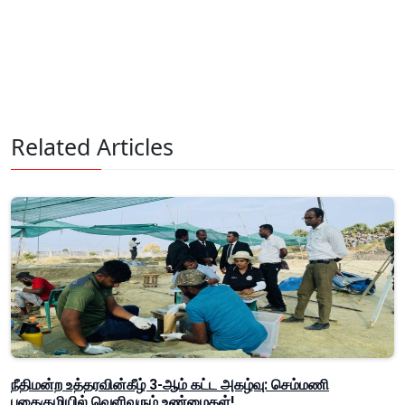
Related Articles
நீதிமன்ற உத்தரவின்கீழ் 3-ஆம் கட்ட அகழ்வு: செம்மணி
புதைகுழியில் வெளிவரும் உண்மைகள்!