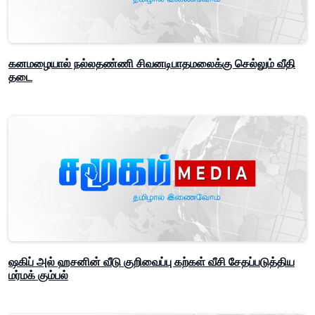
கனமழையால் நல்லதண்ணி சிவனடிபாதமலைக்கு செல்லும் வீதி
தடை
ஷகிப் அல் ஹசனின் வீடு குறிவைப்பு கற்கள் வீசி சேதப்படுத்திய
மர்மக் கும்பல்