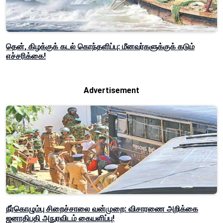
தென், கிழக்குக் கடல் கொந்தளிப்பு: மீனவர்களுக்குக் கடும்
எச்சரிக்கை!
Advertisement
நீர்கொழும்பு சிறைச்சாலை வன்முறை: விசாரணை அறிக்கை
ஜனாதிபதி அநுரவிடம் கையளிப்பு!