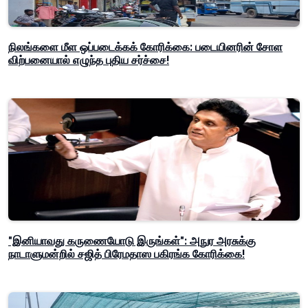
நிலங்களை மீள ஒப்படைக்கக் கோரிக்கை: படையினரின் சோள
விற்பனையால் எழுந்த புதிய சர்ச்சை!
"இனியாவது கருணையோடு இருங்கள்": அநுர அரசுக்கு
நாடாளுமன்றில் சஜித் பிரேமதாஸ பகிரங்க கோரிக்கை!