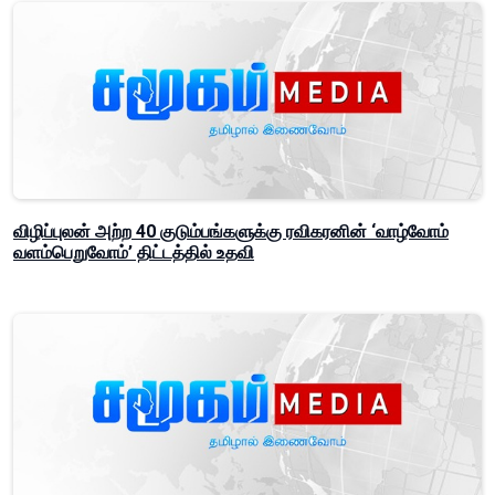
விழிப்புலன் அற்ற 40 குடும்பங்களுக்கு ரவிகரனின் ‘வாழ்வோம்
வளம்பெறுவோம்’ திட்டத்தில் உதவி