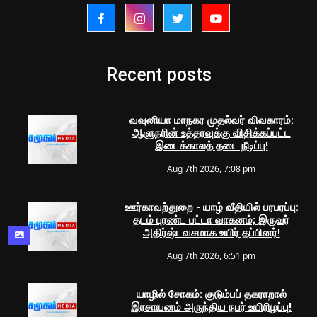
Recent posts
வவுனியா மாநகர முதல்வர் விவகாரம்:
ஆளுநரின் உத்தரவுக்கு விதிக்கப்பட்ட
இடைக்காலத் தடை நீடிப்பு!
Aug 7th 2026, 7:08 pm
ஊர்காவற்துறை - யாழ் வீதியில் பரபரப்பு:
தடம் புரண்ட பட்டா வாகனம்; இருவர்
அதிர்ஷ்டவசமாக உயிர் தப்பினர்!
Aug 7th 2026, 6:51 pm
யாழில் சோகம்: குடும்பப் தகராறால்
இரசாயனம் அருந்திய நபர் உயிரிழப்பு!