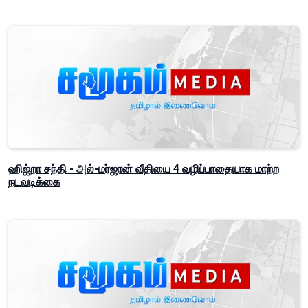
ஹிஜ்றா சந்தி - அல்-மர்ஜான் வீதியை 4 வழிப்பாதையாக மாற்ற
நடவடிக்கை