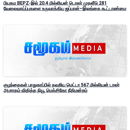
பியகம BEPZ-இல் 20.4 மில்லியன் டொலர் முதலீடு 281
வேலைவாய்ப்புகளை உருவாக்கிய ஜப்பான்–இலங்கை கூட்டாண்மை
குழந்தைகள் பாதுகாப்பில் தவறிய மெட்டா 567 மில்லியன் டாலர்
அபராதம் விதித்த நியூ மெக்சிகோ நீதிமன்றம்