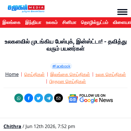
இலங்கை
இந்தியா
உலகம்
சினிமா
தொழில்நுட்பம்
விளையாட
​உலகளவில் முடங்கிய பேஸ்புக், இன்ஸ்ட்டா! - தவித்து
வரும் பயனர்கள்
#Facebook
Home
செய்திகள்
இலங்கை செய்திகள்
உலக செய்திகள்
பிரதான செய்திகள்
Chithra
/ Jun 12th 2026, 7:52 pm