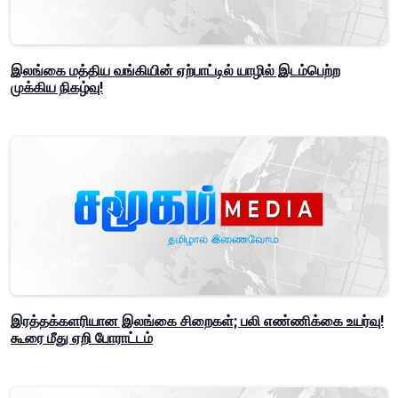
இலங்கை மத்திய வங்கியின் ஏற்பாட்டில் யாழில் இடம்பெற்ற
முக்கிய நிகழ்வு!
இரத்தக்களரியான இலங்கை சிறைகள்; பலி எண்ணிக்கை உயர்வு!
கூரை மீது ஏறி போராட்டம்