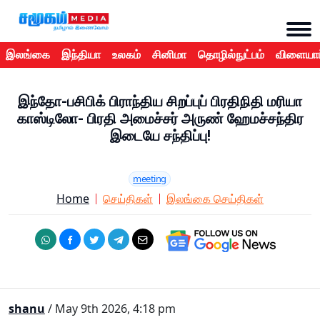
இலங்கை
இந்தியா
உலகம்
சினிமா
தொழில்நுட்பம்
விளையாட
இந்தோ-பசிபிக் பிராந்திய சிறப்புப் பிரதிநிதி மரியா
காஸ்டிலோ- பிரதி அமைச்சர் அருண் ஹேமச்சந்திர
இடையே சந்திப்பு!
meeting
Home
செய்திகள்
இலங்கை செய்திகள்
shanu
/ May 9th 2026, 4:18 pm