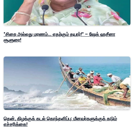
"சிறை அல்லது மரணம்... எதற்கும் தயார்!" – ஷேக் ஹசீனா
சூளுரை!
தென், கிழக்குக் கடல் கொந்தளிப்பு: மீனவர்களுக்குக் கடும்
எச்சரிக்கை!