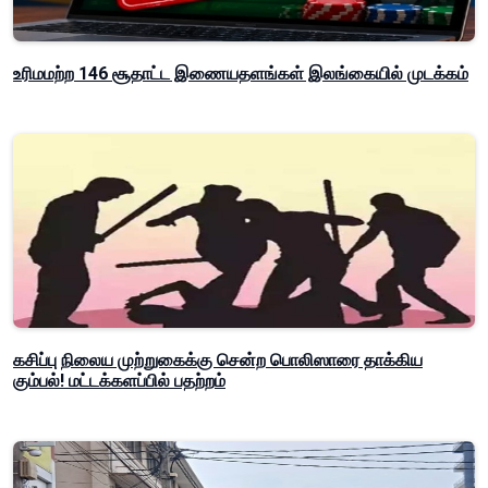
உரிமமற்ற 146 சூதாட்ட இணையதளங்கள் இலங்கையில் முடக்கம்
கசிப்பு நிலைய முற்றுகைக்கு சென்ற பொலிஸாரை தாக்கிய
கும்பல்! மட்டக்களப்பில் பதற்றம்