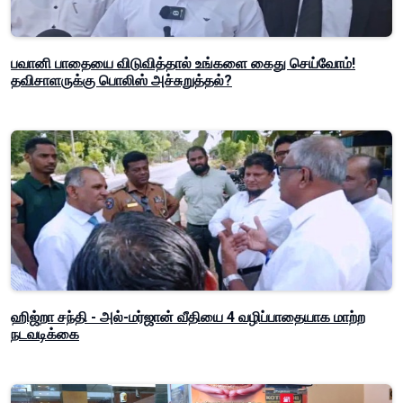
பவானி பாதையை விடுவித்தால் உங்களை கைது செய்வோம்!
தவிசாளருக்கு பொலிஸ் அச்சுறுத்தல்?
ஹிஜ்றா சந்தி - அல்-மர்ஜான் வீதியை 4 வழிப்பாதையாக மாற்ற
நடவடிக்கை