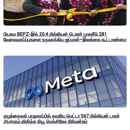
பியகம BEPZ-இல் 20.4 மில்லியன் டொலர் முதலீடு 281
வேலைவாய்ப்புகளை உருவாக்கிய ஜப்பான்–இலங்கை கூட்டாண்மை
குழந்தைகள் பாதுகாப்பில் தவறிய மெட்டா 567 மில்லியன் டாலர்
அபராதம் விதித்த நியூ மெக்சிகோ நீதிமன்றம்