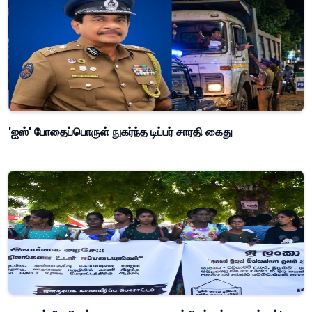
'ஐஸ்' போதைப்பொருள் நுகர்ந்த டிப்பர் சாரதி கைது