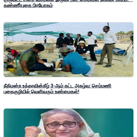
கண்ணீர்புகை பிரயோகம்
நீதிமன்ற உத்தரவின்கீழ் 3-ஆம் கட்ட அகழ்வு: செம்மணி
புதைகுழியில் வெளிவரும் உண்மைகள்!