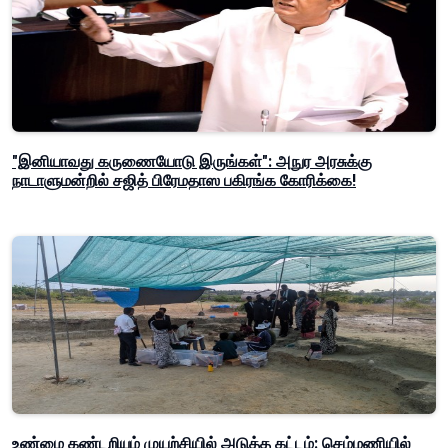
"இனியாவது கருணையோடு இருங்கள்": அநுர அரசுக்கு
நாடாளுமன்றில் சஜித் பிரேமதாஸ பகிரங்க கோரிக்கை!
உண்மை கண்டறியும் முயற்சியில் அடுத்த கட்டம்: செம்மணியில்