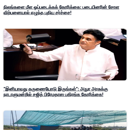
நிலங்களை மீள ஒப்படைக்கக் கோரிக்கை: படையினரின் சோள
விற்பனையால் எழுந்த புதிய சர்ச்சை!
"இனியாவது கருணையோடு இருங்கள்": அநுர அரசுக்கு
நாடாளுமன்றில் சஜித் பிரேமதாஸ பகிரங்க கோரிக்கை!