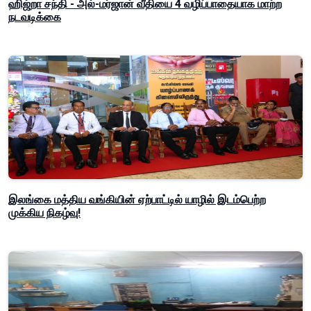
ஹிஜ்றா சந்தி - அல்-மர்ஜான் வீதியை 4 வழிப்பாதையாக மாற்ற
நடவடிக்கை
இலங்கை மத்திய வங்கியின் ஏற்பாட்டில் யாழில் இடம்பெற்ற
முக்கிய நிகழ்வு!