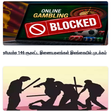
உரிமமற்ற 146 சூதாட்ட இணையதளங்கள் இலங்கையில் முடக்கம்