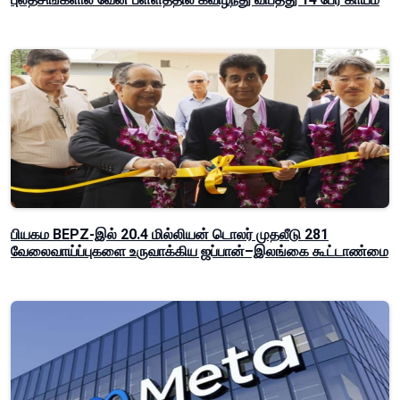
பியகம BEPZ-இல் 20.4 மில்லியன் டொலர் முதலீடு 281
வேலைவாய்ப்புகளை உருவாக்கிய ஜப்பான்–இலங்கை கூட்டாண்மை