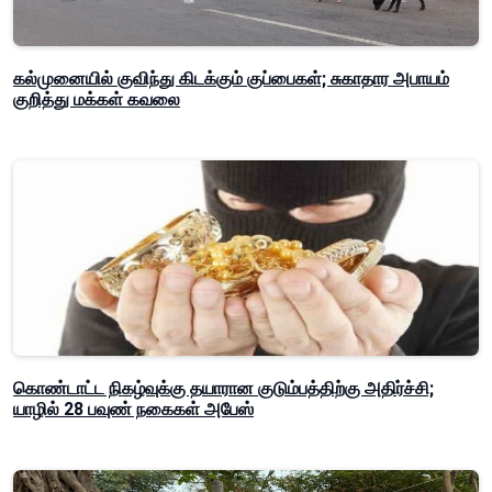
கல்முனையில் குவிந்து கிடக்கும் குப்பைகள்; சுகாதார அபாயம்
குறித்து மக்கள் கவலை
கொண்டாட்ட நிகழ்வுக்கு தயாரான குடும்பத்திற்கு அதிர்ச்சி;
யாழில் 28 பவுண் நகைகள் அபேஸ்