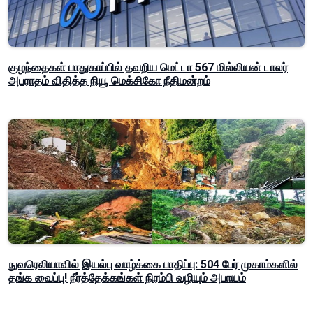
குழந்தைகள் பாதுகாப்பில் தவறிய மெட்டா 567 மில்லியன் டாலர்
அபராதம் விதித்த நியூ மெக்சிகோ நீதிமன்றம்
நுவரெலியாவில் இயல்பு வாழ்க்கை பாதிப்பு: 504 பேர் முகாம்களில்
தங்க வைப்பு! நீர்த்தேக்கங்கள் நிரம்பி வழியும் அபாயம்