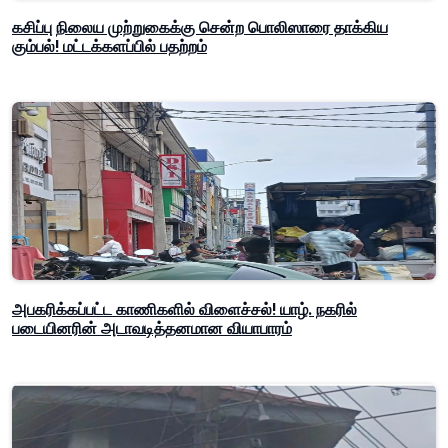
கசிப்பு நிலைய முற்றுகைக்கு சென்ற பொலிஸாரை தாக்கிய
கும்பல்! மட்டக்களப்பில் பதற்றம்
அபகரிக்கப்பட்ட காணிகளில் விளைச்சல்! யாழ். நகரில்
படையினரின் அடாவடித்தனமான வியாபாரம்