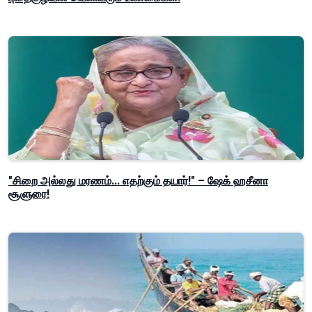
"சிறை அல்லது மரணம்... எதற்கும் தயார்!" – ஷேக் ஹசீனா
சூளுரை!