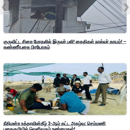
குருவிட்ட சிறை மோதலில் இருவர் பலி! கைதிகள் நால்வர் காயம்! –
கண்ணீர்புகை பிரயோகம்
நீதிமன்ற உத்தரவின்கீழ் 3-ஆம் கட்ட அகழ்வு: செம்மணி
புதைகுழியில் வெளிவரும் உண்மைகள்!