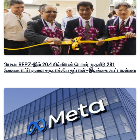
பியகம BEPZ-இல் 20.4 மில்லியன் டொலர் முதலீடு 281
வேலைவாய்ப்புகளை உருவாக்கிய ஜப்பான்–இலங்கை கூட்டாண்மை