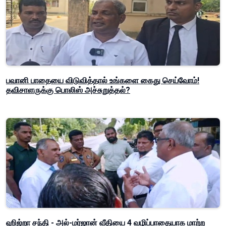
பவானி பாதையை விடுவித்தால் உங்களை கைது செய்வோம்!
தவிசாளருக்கு பொலிஸ் அச்சுறுத்தல்?
ஹிஜ்றா சந்தி - அல்-மர்ஜான் வீதியை 4 வழிப்பாதையாக மாற்ற