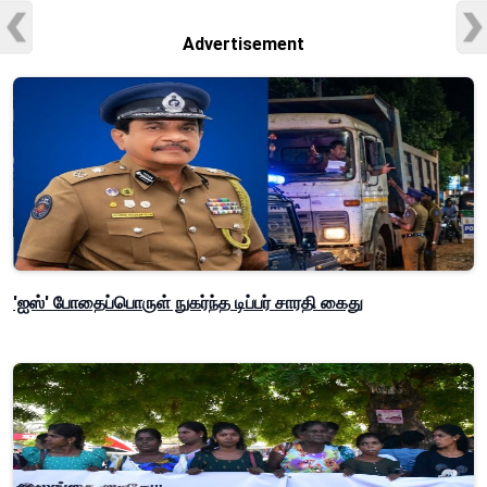
Advertisement
'ஐஸ்' போதைப்பொருள் நுகர்ந்த டிப்பர் சாரதி கைது