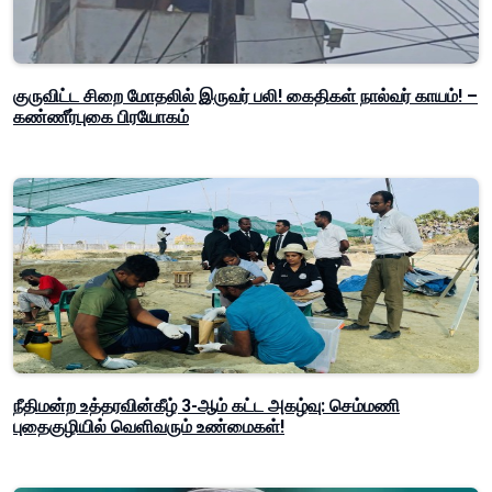
குருவிட்ட சிறை மோதலில் இருவர் பலி! கைதிகள் நால்வர் காயம்! –
கண்ணீர்புகை பிரயோகம்
நீதிமன்ற உத்தரவின்கீழ் 3-ஆம் கட்ட அகழ்வு: செம்மணி
புதைகுழியில் வெளிவரும் உண்மைகள்!