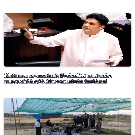
"இனியாவது கருணையோடு இருங்கள்": அநுர அரசுக்கு
நாடாளுமன்றில் சஜித் பிரேமதாஸ பகிரங்க கோரிக்கை!