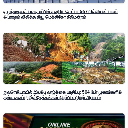
குழந்தைகள் பாதுகாப்பில் தவறிய மெட்டா 567 மில்லியன் டாலர்
அபராதம் விதித்த நியூ மெக்சிகோ நீதிமன்றம்
நுவரெலியாவில் இயல்பு வாழ்க்கை பாதிப்பு: 504 பேர் முகாம்களில்
தங்க வைப்பு! நீர்த்தேக்கங்கள் நிரம்பி வழியும் அபாயம்