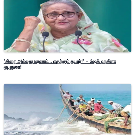
"சிறை அல்லது மரணம்... எதற்கும் தயார்!" – ஷேக் ஹசீனா
சூளுரை!