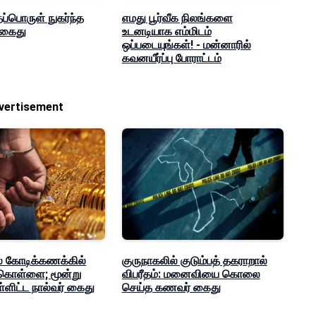
ப்பொருள் நுகர்ந்த
எமது பூர்வீக நிலங்களை
ி கைது
உடனடியாக எம்மிடம்
ஒப்படையுங்கள்! - மன்னாரில்
கவனயீர்ப்பு போராட்டம்
vertisement
் கோடிக்கணக்கில்
குருநாகலில் குடும்பத் தகராறால்
கொள்ளை; மூன்று
விபரீதம்: மனைவியை கொலை
்ளிட்ட நால்வர் கைது
செய்த கணவர் கைது