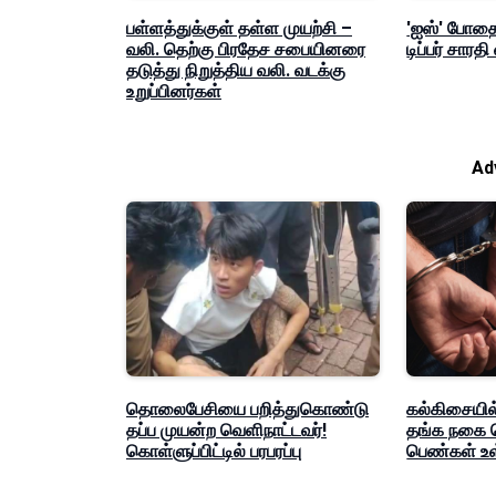
பள்ளத்துக்குள் தள்ள முயற்சி –
'ஐஸ்' போதை
வலி. தெற்கு பிரதேச சபையினரை
டிப்பர் சாரத
தடுத்து நிறுத்திய வலி. வடக்கு
உறுப்பினர்கள்
Ad
தொலைபேசியை பறித்துகொண்டு
கல்கிசையில
தப்ப முயன்ற வெளிநாட்டவர்!
தங்க நகை 
கொள்ளுப்பிட்டில் பரபரப்பு
பெண்கள் உள