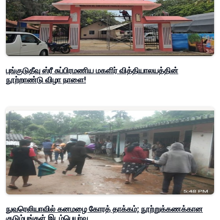
புங்குடுதீவு ஸ்ரீ சுப்பிரமணிய மகளிர் வித்தியாலயத்தின்
நூற்றாண்டு விழா நாளை!
நுவரெலியாவில் கனமழை கோரத் தாக்கம்; நூற்றுக்கணக்கான
குடும்பங்கள் இடம்பெயர்வு