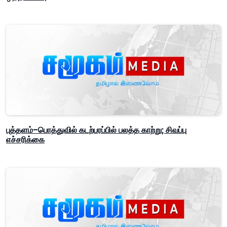
புத்தளம்–பொத்துவில் கடற்பரப்பில் பலத்த காற்று; சிவப்பு
எச்சரிக்கை