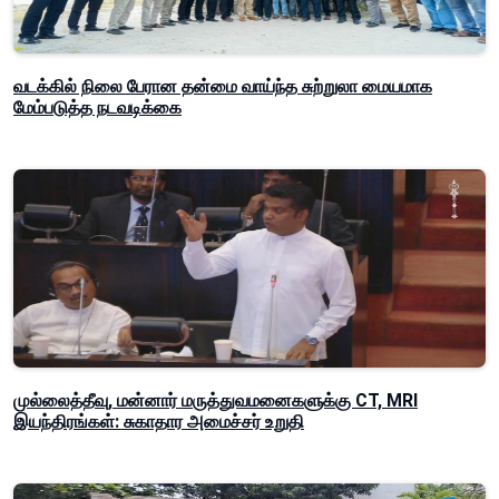
வடக்கில் நிலை பேரான தன்மை வாய்ந்த சுற்றுலா மையமாக
மேம்படுத்த நடவடிக்கை
முல்லைத்தீவு, மன்னார் மருத்துவமனைகளுக்கு CT, MRI
இயந்திரங்கள்: சுகாதார அமைச்சர் உறுதி