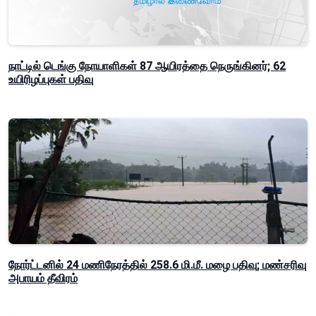
நாட்டில் டெங்கு நோயாளிகள் 87 ஆயிரத்தை நெருங்கினர்; 62
உயிரிழப்புகள் பதிவு
நோர்ட்டனில் 24 மணிநேரத்தில் 258.6 மி.மீ. மழை பதிவு; மண்சரிவு
அபாயம் தீவிரம்