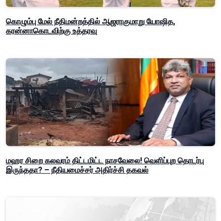
கொழும்பு மேல் நீதிமன்றத்தில் ஆஜராகுமாறு யோஷித,
கரன்னாகொடவிற்கு உத்தரவு
மஹர சிறை கலவரம் திட்டமிட்ட நாசவேலை! வெளிப்புற தொடர்பு
இருந்ததா? – நீதியமைச்சர் அதிர்ச்சி தகவல்