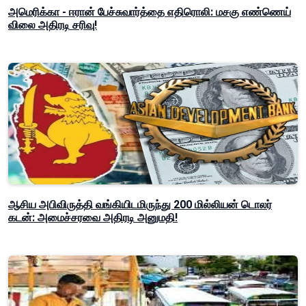
அமெரிக்கா - ஈரான் பேச்சுவார்த்தை எதிரொலி: மசகு எண்ணெய்
விலை அதிரடி சரிவு!
ஆசிய அபிவிருத்தி வங்கியிடமிருந்து 200 மில்லியன் டொலர்
கடன்: அமைச்சரவை அதிரடி அனுமதி!