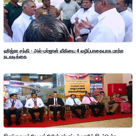
ஹிஜ்றா சந்தி - அல்-மர்ஜான் வீதியை 4 வழிப்பாதையாக மாற்ற
நடவடிக்கை