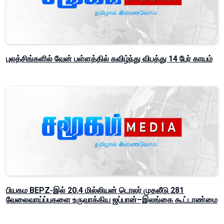
புலத்சிங்களில் வேன் பள்ளத்தில் கவிழ்ந்து விபத்து 14 பேர் காயம்
பியகம BEPZ-இல் 20.4 மில்லியன் டொலர் முதலீடு 281
வேலைவாய்ப்புகளை உருவாக்கிய ஜப்பான்–இலங்கை கூட்டாண்மை