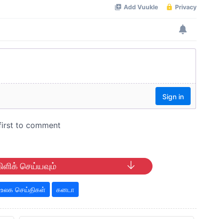
ிளிக் செய்யவும்
உலக செய்திகள்
கனடா