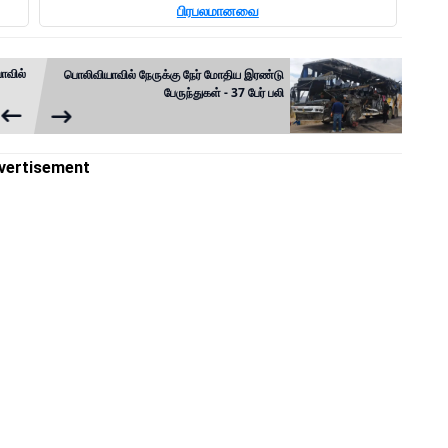
பிரபலமானவை
ாவில்
பொலிவியாவில் நேருக்கு நேர் மோதிய இரண்டு
பேருந்துகள் - 37 பேர் பலி
vertisement