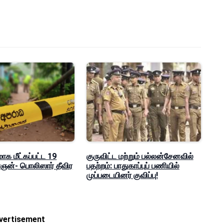
மாக மீட்கப்பட்ட 19
குருவிட்ட மற்றும் பல்லன்சேனவில்
ன்- பொலிஸார் தீவிர
பதற்றம்: பாதுகாப்புப் பணியில்
முப்படையினர் குவிப்பு!
vertisement