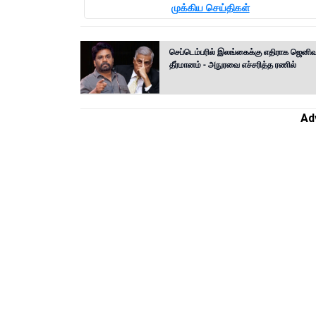
முக்கிய செய்திகள்
செப்டெம்பரில் இலங்கைக்கு எதிராக ஜெனிவ
தீர்மானம் - அநுரவை எச்சரித்த ரணில்
Ad