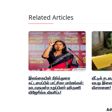
Related Articles
இலங்கையின் நீதித்துறை
வீட்டில் சடல
கட்டமைப்பில் புரட்சிகர மாற்றங்கள்:
வயது இளைஞ
நாடாளுமன்ற உறுப்பினர் ஹிருணி
விசாரணை!
விஜேசிங்க விவரிப்பு!
Ad