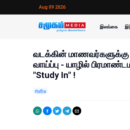
Aug 09 2026
இலங்கை
இந
வடக்கின் மாணவர்களுக்கு 
வாய்ப்பு - யாழில் பிரமாண்ட
"Study In" !
#Jaffna