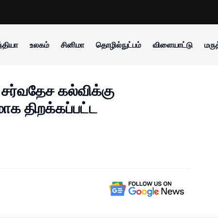
்தியா
உலகம்
சினிமா
தொழில்நுட்பம்
விளையாட்டு
மருத
சர்வதேச கல்விக்கு
மாக திறக்கப்பட்ட