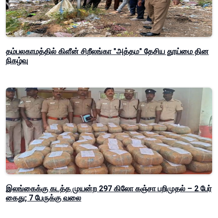
தம்பலகாமத்தில் கிளீன் சிறீலங்கா "அத்தம" தேசிய தூய்மை தின
நிகழ்வு
இலங்கைக்கு கடத்த முயன்ற 297 கிலோ கஞ்சா பறிமுதல் – 2 பேர்
கைது; 7 பேருக்கு வலை