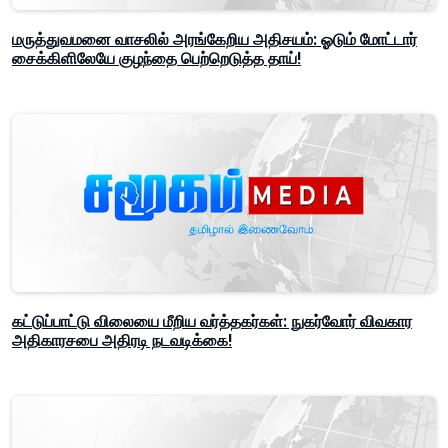
மருத்துவமனை வாசலில் அரங்கேறிய அதிசயம்: ஓடும் மோட்டார்
சைக்கிளிலேயே குழந்தை பெற்றெடுத்த தாய்!
கட்டுப்பாட்டு விலையை மீறிய வர்த்தகர்கள்: நுகர்வோர் விவகார
அதிகாரசபை அதிரடி நடவடிக்கை!