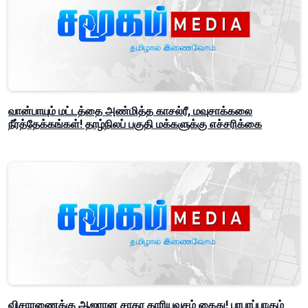
வான்பாயும் மட்டத்தை அண்மித்த காசல்ரீ, மவுசாக்கலை
நீர்த்தேக்கங்கள்! தாழ்நிலப் பகுதி மக்களுக்கு எச்சரிக்கை
விசாரணைக்கு ஆஜரான சாகர காரியவசம் கைது! பரபரப்பாகும்