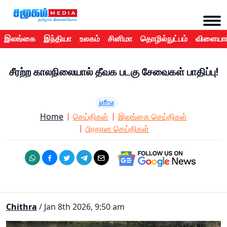
இலங்கை
இந்தியா
உலகம்
சினிமா
தொழில்நுட்பம்
விளையாட
சீரற்ற காலநிலையால் தீவக படகு சேவைகள் பாதிப்பு!
jaffna
Home
செய்திகள்
இலங்கை செய்திகள்
பிரதான செய்திகள்
Chithra
/ Jan 8th 2026, 9:50 am