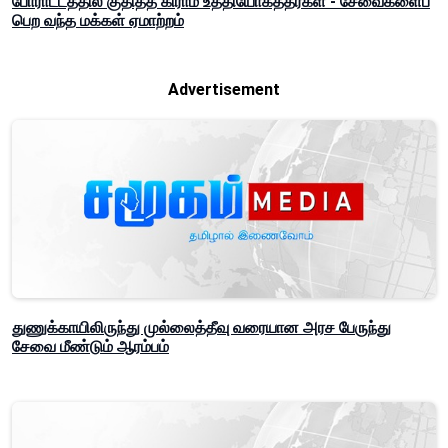
போராட்டத்தில் குதித்த கிராம உத்தியோகத்தர்கள் - சேவைகளைப்
பெற வந்த மக்கள் ஏமாற்றம்
Advertisement
துணுக்காயிலிருந்து முல்லைத்தீவு வரையான அரச பேருந்து
சேவை மீண்டும் ஆரம்பம்