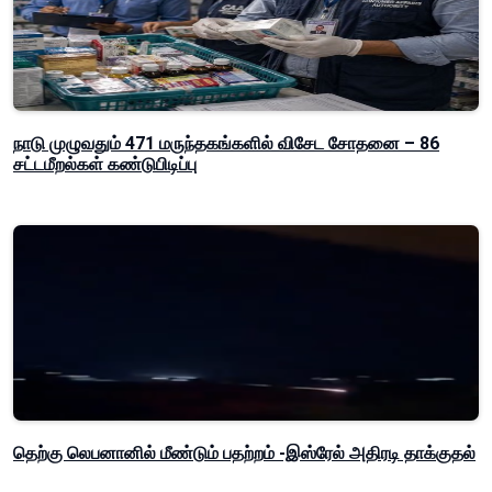
நாடு முழுவதும் 471 மருந்தகங்களில் விசேட சோதனை – 86
சட்டமீறல்கள் கண்டுபிடிப்பு
தெற்கு லெபனானில் மீண்டும் பதற்றம் -இஸ்ரேல் அதிரடி தாக்குதல்