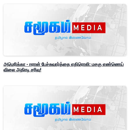
அமெரிக்கா - ஈரான் பேச்சுவார்த்தை எதிரொலி: மசகு எண்ணெய்
விலை அதிரடி சரிவு!