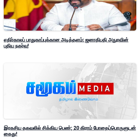
எதிர்காலப் பாதுகாப்புக்கான அடித்தளம்: ஜனாதிபதி அநுரவின்
புதிய நகர்வு!
இரகசிய தகவலில் சிக்கிய பெண்; 20 கிராம் போதைப்பொருளுடன்
கைது!