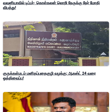
வவுனியாவில் டிப்பர்- கொள்கலன் லொறி நேருக்கு நேர் மோதி
விபத்து!
குருக்கள்மடம் மனிதப்புதைகுழி வழக்கு: ஆகஸ்ட் 24 வரை
ஒத்திவைப்பு!