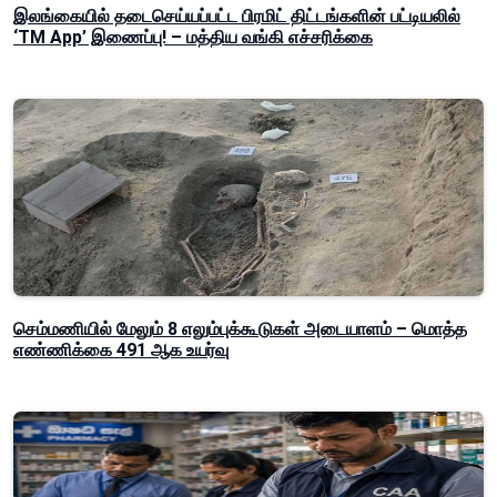
இலங்கையில் தடைசெய்யப்பட்ட பிரமிட் திட்டங்களின் பட்டியலில்
‘TM App’ இணைப்பு! – மத்திய வங்கி எச்சரிக்கை
செம்மணியில் மேலும் 8 எலும்புக்கூடுகள் அடையாளம் – மொத்த
எண்ணிக்கை 491 ஆக உயர்வு