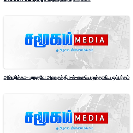
அமெரிக்கா–பராகுவே அணுசக்தி டீல்-கையெழுத்தாகிய ஒப்பந்தம்