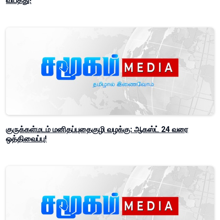
விபத்து!
குருக்கள்மடம் மனிதப்புதைகுழி வழக்கு: ஆகஸ்ட் 24 வரை
ஒத்திவைப்பு!