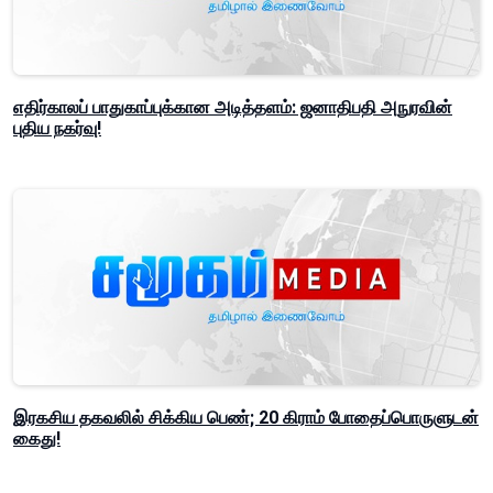
எதிர்காலப் பாதுகாப்புக்கான அடித்தளம்: ஜனாதிபதி அநுரவின்
புதிய நகர்வு!
இரகசிய தகவலில் சிக்கிய பெண்; 20 கிராம் போதைப்பொருளுடன்
கைது!