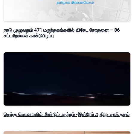
நாடு முழுவதும் 471 மருந்தகங்களில் விசேட சோதனை – 86
சட்டமீறல்கள் கண்டுபிடிப்பு
தெற்கு லெபனானில் மீண்டும் பதற்றம் -இஸ்ரேல் அதிரடி தாக்குதல்