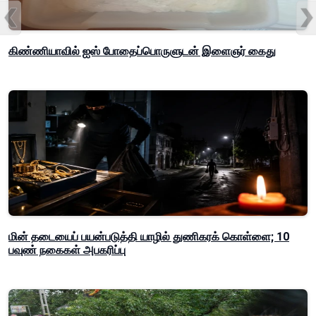
கிண்ணியாவில் ஐஸ் போதைப்பொருளுடன் இளைஞர் கைது
மின் தடையைப் பயன்படுத்தி யாழில் துணிகரக் கொள்ளை; 10
பவுண் நகைகள் அபகரிப்பு