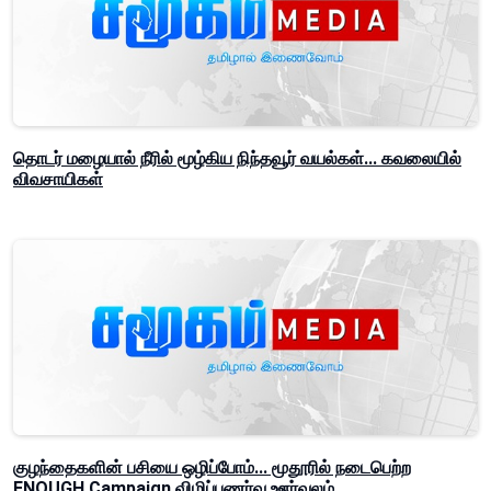
தொடர் மழையால் நீரில் மூழ்கிய நிந்தவூர் வயல்கள்... கவலையில்
விவசாயிகள்
குழந்தைகளின் பசியை ஒழிப்போம்... மூதூரில் நடைபெற்ற
ENOUGH Campaign விழிப்புணர்வு ஊர்வலம்