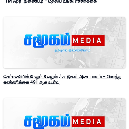
‘TM App’ இணைப்பு! – மத்திய வங்கி எச்சரிக்கை
செம்மணியில் மேலும் 8 எலும்புக்கூடுகள் அடையாளம் – மொத்த
எண்ணிக்கை 491 ஆக உயர்வு