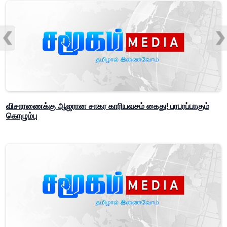
விசாரணைக்கு ஆஜரான சாகர காரியவசம் கைது! பரபரப்பாகும்
கொழும்பு