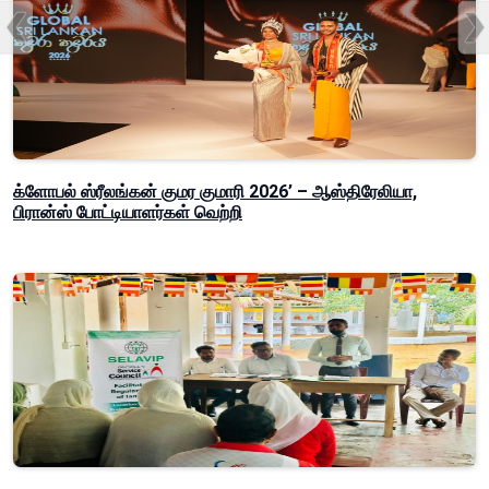
க்ளோபல் ஸ்ரீலங்கன் குமர குமாரி 2026’ – ஆஸ்திரேலியா,
பிரான்ஸ் போட்டியாளர்கள் வெற்றி