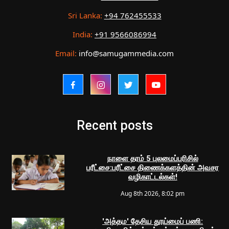
Sri Lanka:
+94 762455533
India:
+91 9566086994
Email:
info@samugammedia.com
Recent posts
நாளை தரம் 5 புலமைப்பரிசில்
பரீட்சை:பரீட்சை திணைக்களத்தின் அவசர
வழிகாட்டல்கள்!
Aug 8th 2026, 8:02 pm
'அத்தம' தேசிய தூய்மைப் பணி: