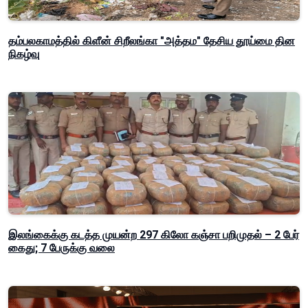
தம்பலகாமத்தில் கிளீன் சிறீலங்கா "அத்தம" தேசிய தூய்மை தின
நிகழ்வு
இலங்கைக்கு கடத்த முயன்ற 297 கிலோ கஞ்சா பறிமுதல் – 2 பேர்
கைது; 7 பேருக்கு வலை