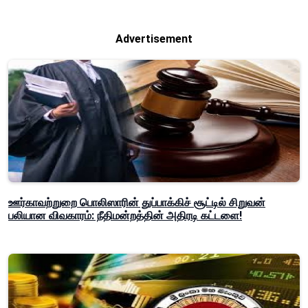
Advertisement
ஊர்காவற்றுறை பொலிஸாரின் துப்பாக்கிச் சூட்டில் சிறுவன்
பலியான விவகாரம்: நீதிமன்றத்தின் அதிரடி கட்டளை!