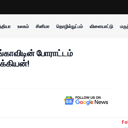
்தியா
உலகம்
சினிமா
தொழில்நுட்பம்
விளையாட்டு
மருத
ங்காவிடின் போராட்டம்
க்கியன்!
Fo