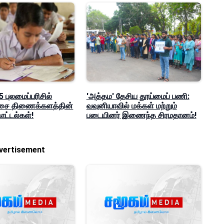
 புலமைப்பரிசில்
'அத்தம' தேசிய தூய்மைப் பணி:
ீட்சை திணைக்களத்தின்
வவுனியாவில் மக்கள் மற்றும்
ட்டல்கள்!
படையினர் இணைந்த சிரமதானம்!
vertisement