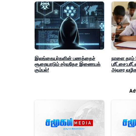
இலங்கையர்களின் பணத்தைச்
நாளை தரம் 5
சூறையாடும் சர்வதேச இணையக்
பரீட்சை:பர
கும்பல்!
அவசர வழிகா
Ad