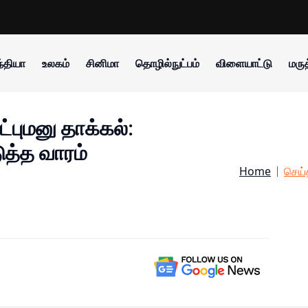
்தியா
உலகம்
சினிமா
தொழில்நுட்பம்
விளையாட்டு
மருத
புமனு தாக்கல்:
த்த வாரம்
Home
செய்