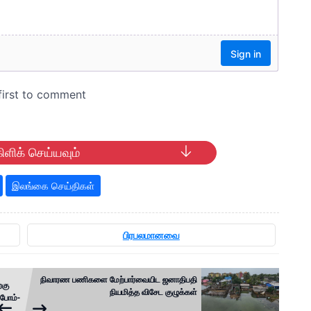
ிளிக் செய்யவும்
இலங்கை செய்திகள்
பிரபலமானவை
நிவாரண பணிகளை மேற்பார்வையிட ஜனாதிபதி
்கு
நியமித்த விசேட குழுக்கள்
்போம்-