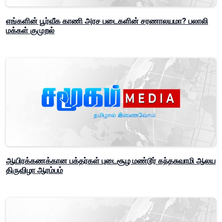
எங்களின் பூர்வீக காணி அரச படைகளின் சரணாலயமா? பலாலி
மக்கள் குமுறல்
ஆயிரக்கணக்கான பக்தர்கள் புடைசூழ மண்டூர் கந்தசுவாமி ஆலய
திருவிழா ஆரம்பம்