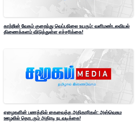
காற்றின் வேகம் குறைந்து வெப்பநிலை உயரும்: வளிமண்டலவியல்
திணைக்களம் விடுத்துள்ள எச்சரிக்கை!
ஏழைகளின் பணத்தில் கைவைத்த அதிகாரிகள்: அஸ்வெசும
ஊழலில் தொடரும் அதிரடி நடவடிக்கை!