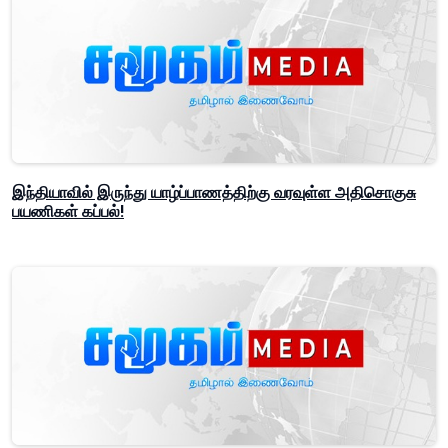
இந்தியாவில் இருந்து யாழ்ப்பாணத்திற்கு வரவுள்ள அதிசொகுசு
பயணிகள் கப்பல்!