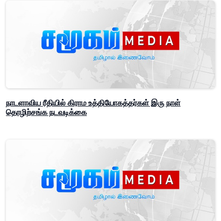
நாடளாவிய ரீதியில் கிராம உத்தியோகத்தர்கள் இரு நாள்
தொழிற்சங்க நடவடிக்கை