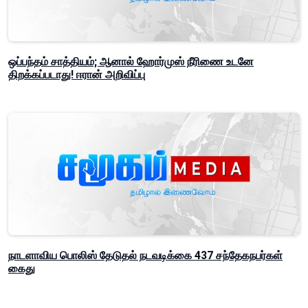
ஒப்பந்தம் சாத்தியம்; ஆனால் ஹோர்முஸ் நீரிணை உடனே
திறக்கப்படாது! ஈரான் அறிவிப்பு
நாடளாவிய பொலிஸ் தேடுதல் நடவடிக்கை 437 சந்தேகநபர்கள்
கைது