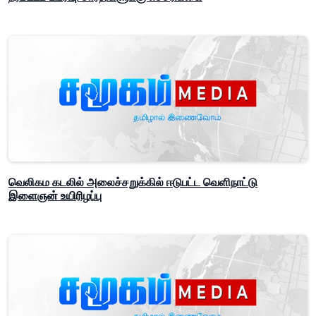
வெலிகம கடலில் அலைச்சறுக்கில் ஈடுபட்ட வெளிநாட்டு
இளைஞன் உயிரிழப்பு