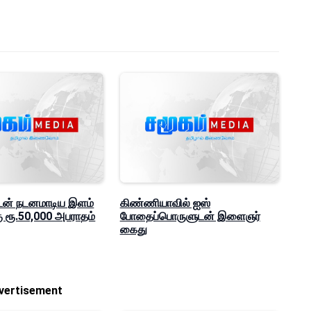
ுடன் நடனமாடிய இளம்
கிண்ணியாவில் ஐஸ்
 ரூ.50,000 அபராதம்
போதைப்பொருளுடன் இளைஞர்
கைது
vertisement