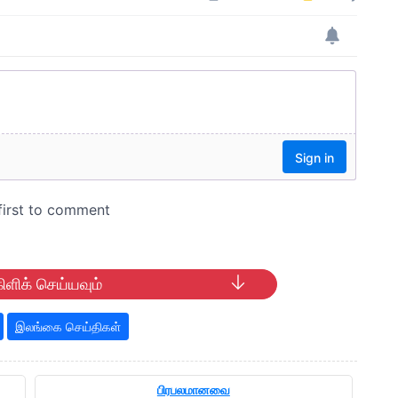
ிளிக் செய்யவும்
இலங்கை செய்திகள்
பிரபலமானவை