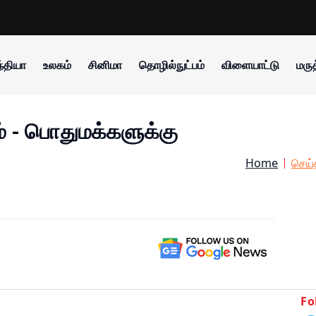
்தியா
உலகம்
சினிமா
தொழில்நுட்பம்
விளையாட்டு
மருத
ம் - பொதுமக்களுக்கு
Home
செய்
Fo