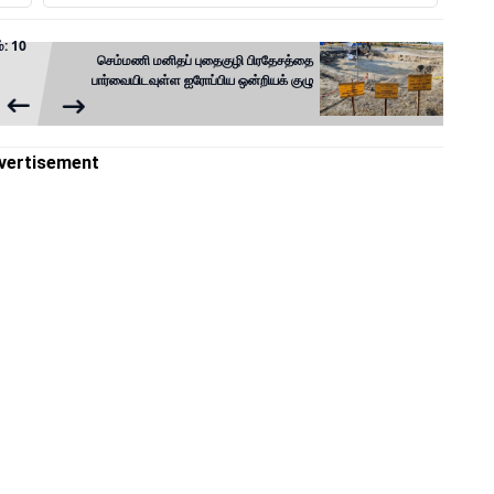
்: 10
செம்மணி மனிதப் புதைகுழி பிரதேசத்தை
பார்வையிடவுள்ள ஐரோப்பிய ஒன்றியக் குழு
vertisement