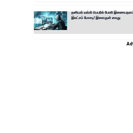
தனியார் வங்கி பெயரில் போலி இணையதளம
இலட்சம் மோசடி! இளைஞன் கைது
Ad