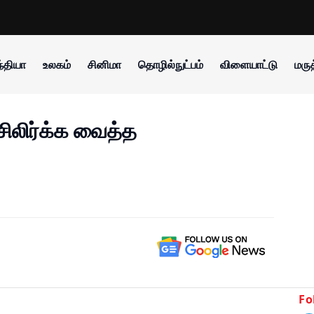
்தியா
உலகம்
சினிமா
தொழில்நுட்பம்
விளையாட்டு
மருத
சிலிர்க்க வைத்த
Fo