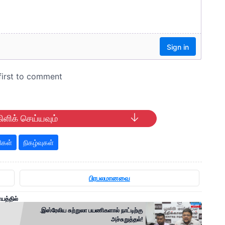
ிளிக் செய்யவும்
ிகள்
நிகழ்வுகள்
பிரபலமானவை
த்தில்
.இஸ்ரேலிய சுற்றுலா பயணிகளால் நாட்டிற்கு
அச்சுறுத்தல்!