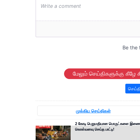
மேலும் செய்திகளுக்கு கீழே க
செய்த
முக்கிய செய்திகள்
2 கோடி பெறுமதியான பொருட்களை இணைய
கொள்வனவு செய்த பாட்டி!