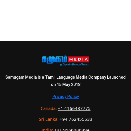
Samugam Media is a Tamil Language Media Company Launched
on 15 May 2018
Privacy Policy
Canada:
+1 4166487775
Sri Lanka:
+94 762455533
India:
+91 9566086994