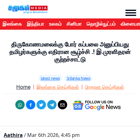
இலங்கை
இந்தியா
உலகம்
சினிமா
தொழில்நுட்பம்
விளையாட
திருகோணமலைக்கு போர் கப்பலை அனுப்பியது
தமிழர்களுக்கு எதிரான சூழ்ச்சி .! இ.முரளிதரன்
குற்றச்சாட்டு
latest news
Srilanka News
Home
இலங்கை செய்திகள்
பிரதான செய்திகள்
Aathira
/ Mar 6th 2026, 4:45 pm