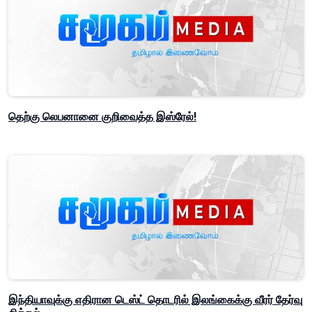
தெற்கு லெபனானை குறிவைத்த இஸ்ரேல்!
இந்தியாவுக்கு எதிரான டெஸ்ட் தொடரில் இலங்கைக்கு வீரர் தேர்வு