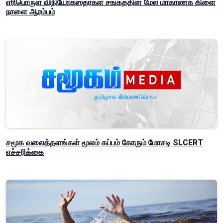
எரிபொருள் விநியோகஸ்தர்கள் சங்கத்தின் மேல் மாகாணக் கிளை
நாளை ஆரம்பம்
சமூக வலைத்தளங்கள் மூலம் கப்பம் கோரும் மோசடி SLCERT
எச்சரிக்கை