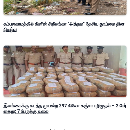
தம்பலகாமத்தில் கிளீன் சிறீலங்கா "அத்தம" தேசிய தூய்மை தின
நிகழ்வு
இலங்கைக்கு கடத்த முயன்ற 297 கிலோ கஞ்சா பறிமுதல் – 2 பேர்
கைது; 7 பேருக்கு வலை