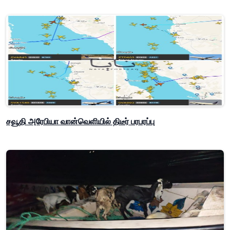
சவூதி அரேபியா வான்வெளியில் திடீர் பரபரப்பு