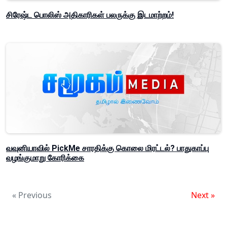
சிரேஷ்ட பொலிஸ் அதிகாரிகள் பலருக்கு இடமாற்றம்!
வவுனியாவில் PickMe சாரதிக்கு கொலை மிரட்டல்? பாதுகாப்பு
வழங்குமாறு கோரிக்கை
« Previous
Next »