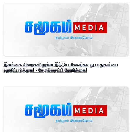
இலங்கை சிறைகளிலுள்ள இந்திய மீனவர்களது பாதுகாப்பை
உறுதிப்படுத்துக! - சே.நல்லதம்பி கோரிக்கை!