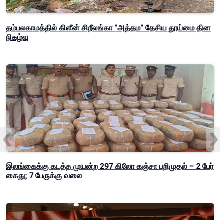
தம்பலகாமத்தில் கிளீன் சிறீலங்கா "அத்தம" தேசிய தூய்மை தின
நிகழ்வு
இலங்கைக்கு கடத்த முயன்ற 297 கிலோ கஞ்சா பறிமுதல் – 2 பேர்
கைது; 7 பேருக்கு வலை