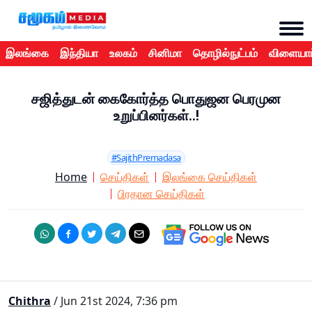
இலங்கை
இந்தியா
உலகம்
சினிமா
தொழில்நுட்பம்
விளையாட
சஜித்துடன் கைகோர்த்த பொதுஜன பெரமுன
உறுப்பினர்கள்..!
#SajithPremadasa
Home
செய்திகள்
இலங்கை செய்திகள்
பிரதான செய்திகள்
Chithra
/ Jun 21st 2024, 7:36 pm