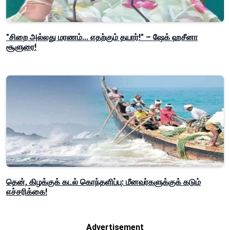
"சிறை அல்லது மரணம்... எதற்கும் தயார்!" – ஷேக் ஹசீனா
சூளுரை!
தென், கிழக்குக் கடல் கொந்தளிப்பு: மீனவர்களுக்குக் கடும்
எச்சரிக்கை!
Advertisement