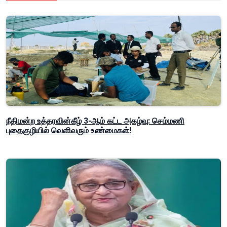
நீதிமன்ற உத்தரவின்கீழ் 3-ஆம் கட்ட அகழ்வு: செம்மணி
புதைகுழியில் வெளிவரும் உண்மைகள்!