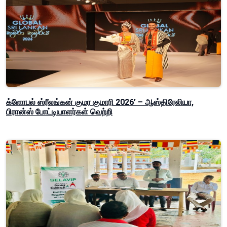
க்ளோபல் ஸ்ரீலங்கன் குமர குமாரி 2026’ – ஆஸ்திரேலியா,
பிரான்ஸ் போட்டியாளர்கள் வெற்றி