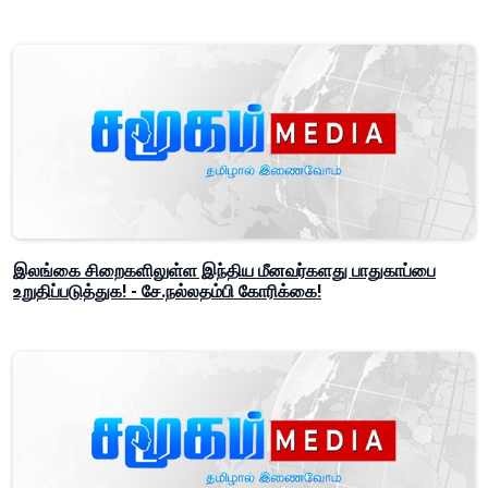
இலங்கை சிறைகளிலுள்ள இந்திய மீனவர்களது பாதுகாப்பை
உறுதிப்படுத்துக! - சே.நல்லதம்பி கோரிக்கை!