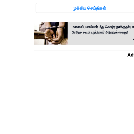
முக்கிய செய்திகள்
மனைவி, மாமியார் மீது கொடூர தாக்குதல்; என
பிரதேச சபை உறுப்பினர் அதிரடிக் கைது!
Ad