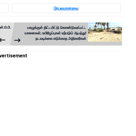
பிரபலமானவை
்.பி.பி.
யாழுக்குள் திட்டமிட்டு கொண்டுவரப்பட்ட
யானைகள்; உயிரிழப்புகள் ஏற்படும் ஆபத்து!
நடவடிக்கை எடுக்காத அதிகாரிகள்
vertisement