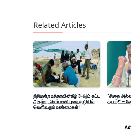
Related Articles
நீதிமன்ற உத்தரவின்கீழ் 3-ஆம் கட்ட
"சிறை அல்லத
அகழ்வு: செம்மணி புதைகுழியில்
தயார்!" – 
வெளிவரும் உண்மைகள்!
Ad