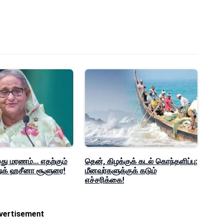
ு மரணம்... எதற்கும்
தென், கிழக்குக் கடல் கொந்தளிப்பு:
ஷேக் ஹசீனா சூளுரை!
மீனவர்களுக்குக் கடும்
எச்சரிக்கை!
vertisement