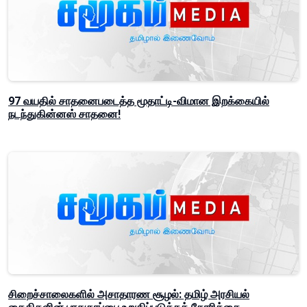
97 வயதில் சாதனைபடைத்த மூதாட்டி-விமான இறக்கையில்
நடந்துகின்னஸ் சாதனை!
சிறைச்சாலைகளில் அசாதாரண சூழல்: தமிழ் அரசியல்