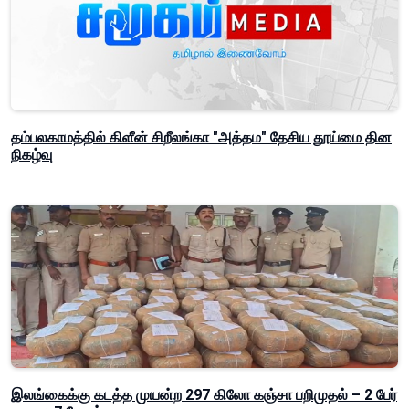
தம்பலகாமத்தில் கிளீன் சிறீலங்கா "அத்தம" தேசிய தூய்மை தின
நிகழ்வு
இலங்கைக்கு கடத்த முயன்ற 297 கிலோ கஞ்சா பறிமுதல் – 2 பேர்