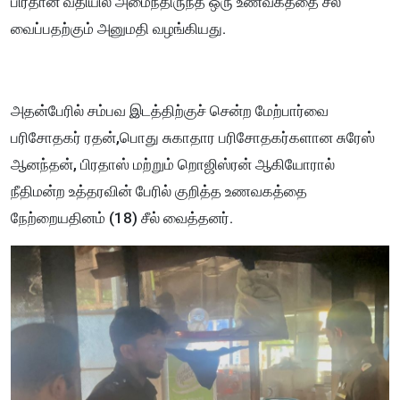
பிரதான வீதியில் அமைந்திருந்த ஒரு உணவகத்தை சீல்
வைப்பதற்கும் அனுமதி வழங்கியது.
அதன்பேரில் சம்பவ இடத்திற்குச் சென்ற மேற்பார்வை
பரிசோதகர் ரதன்,பொது சுகாதார பரிசோதகர்களான சுரேஸ்
ஆனந்தன், பிரதாஸ் மற்றும் றொஜிஸ்ரன் ஆகியோரால்
நீதிமன்ற உத்தரவின் பேரில் குறித்த உணவகத்தை
நேற்றையதினம் (18) சீல் வைத்தனர்.