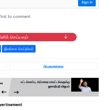
ிளிக் செய்யவும்
இலங்கை செய்திகள்
பிரபலமானவை
மட்டக்களப்பு, அம்பாறை மாவட்டங்களுக்கு
ுரை
ஜனாதிபதி விஜயம்
vertisement