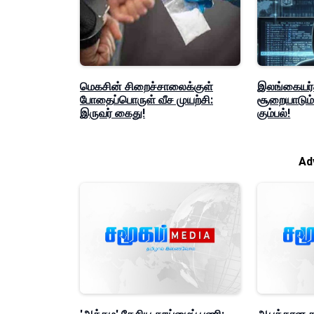
மெகசின் சிறைச்சாலைக்குள்
இலங்கையர்
போதைப்பொருள் வீச முயற்சி:
சூறையாடும
இருவர் கைது!
கும்பல்!
Ad