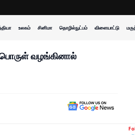
்தியா
உலகம்
சினிமா
தொழில்நுட்பம்
விளையாட்டு
மருத
எரிபொருள் வழங்கினால்
Fo