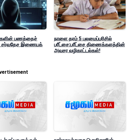
களின் பணத்தைச்
நாளை தரம் 5 புலமைப்பரிசில்
் சர்வதேச இணையக்
பரீட்சை:பரீட்சை திணைக்களத்தின்
அவசர வழிகாட்டல்கள்!
vertisement