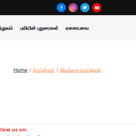
்துவம்
புவியின் புதுமைகள்
ஏனையவை
Home
செய்திகள்
இலங்கை செய்திகள்
llow us on: