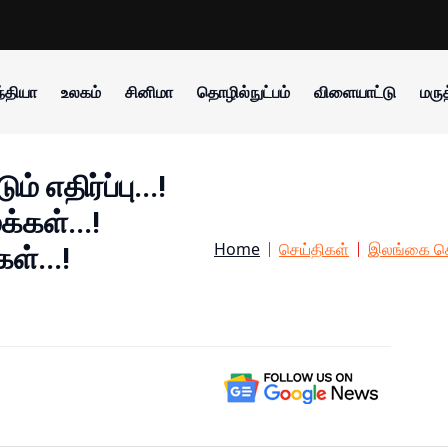
்தியா
உலகம்
சினிமா
தொழில்நுட்பம்
விளையாட்டு
மருத
 எதிர்ப்பு...!
்கள்...!
Home
செய்திகள்
இலங்கை செ
ள்...!