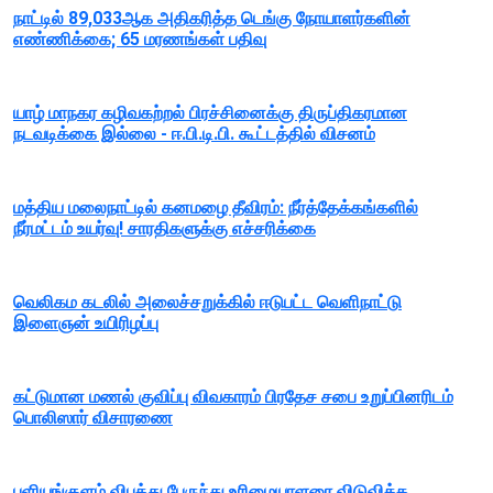
நாட்டில் 89,033ஆக அதிகரித்த டெங்கு நோயாளர்களின்
எண்ணிக்கை; 65 மரணங்கள் பதிவு
யாழ் மாநகர கழிவகற்றல் பிரச்சினைக்கு திருப்திகரமான
நடவடிக்கை இல்லை - ஈ.பி.டி.பி. கூட்டத்தில் விசனம்
மத்திய மலைநாட்டில் கனமழை தீவிரம்: நீர்த்தேக்கங்களில்
நீர்மட்டம் உயர்வு! சாரதிகளுக்கு எச்சரிக்கை
வெலிகம கடலில் அலைச்சறுக்கில் ஈடுபட்ட வெளிநாட்டு
இளைஞன் உயிரிழப்பு
கட்டுமான மணல் குவிப்பு விவகாரம் பிரதேச சபை உறுப்பினரிடம்
பொலிஸார் விசாரணை
புளியங்குளம் விபத்து பேருந்து உரிமையாளரை விடுவித்த