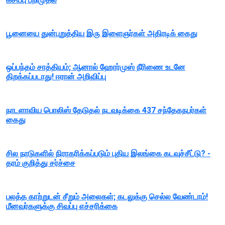
பூனையை துன்புறுத்திய இரு இளைஞர்கள் அதிரடிக் கைது
ஒப்பந்தம் சாத்தியம்; ஆனால் ஹோர்முஸ் நீரிணை உடனே
திறக்கப்படாது! ஈரான் அறிவிப்பு
நாடளாவிய பொலிஸ் தேடுதல் நடவடிக்கை 437 சந்தேகநபர்கள்
கைது
சில நாடுகளில் நிராகரிக்கப்படும் புதிய இலங்கை கடவுச்சீட்டு? -
தரம் குறித்து சர்ச்சை
பலத்த காற்றுடன் சீறும் அலைகள்; கடலுக்கு செல்ல வேண்டாம்!
மீனவர்களுக்கு சிவப்பு எச்சரிக்கை