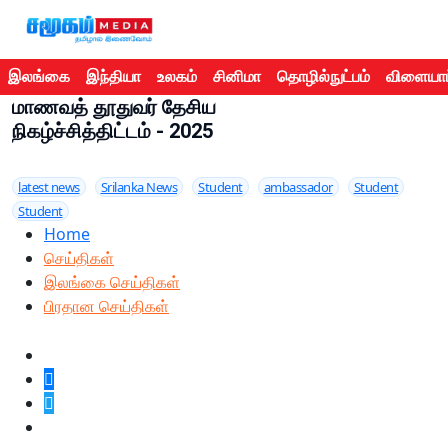
இலங்கை
இந்தியா
உலகம்
சினிமா
தொழில்நுட்பம்
விளையாட
மாணவத் தூதுவர் தேசிய
நிகழ்ச்சித்திட்டம் - 2025
latest news
Srilanka News
Student
ambassador
Student
Student
Home
செய்திகள்
இலங்கை செய்திகள்
பிரதான செய்திகள்