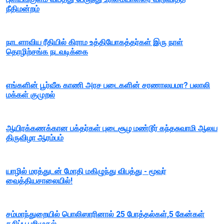
நீதிமன்றம்
நாடளாவிய ரீதியில் கிராம உத்தியோகத்தர்கள் இரு நாள்
தொழிற்சங்க நடவடிக்கை
எங்களின் பூர்வீக காணி அரச படைகளின் சரணாலயமா? பலாலி
மக்கள் குமுறல்
ஆயிரக்கணக்கான பக்தர்கள் புடைசூழ மண்டூர் கந்தசுவாமி ஆலய
திருவிழா ஆரம்பம்
யாழில் மரத்துடன் மோதி மகிழுந்து விபத்து - மூவர்
வைத்தியசாலையில்!
சம்மாந்துறையில் பொலிஸாரினால் 25 போத்தல்கள்,5 கேன்கள்
கசிப்பு பறிமுதல்