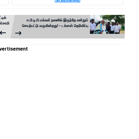
பிரபலமானவை
டில்
ஈ.பி.டி.பி மக்கள் நலனில் இருந்தே என்றும்
ள்சாமி
செயற்பட்டு வருகின்றது! – டக்ளஸ் தெரிவிப்பு
vertisement