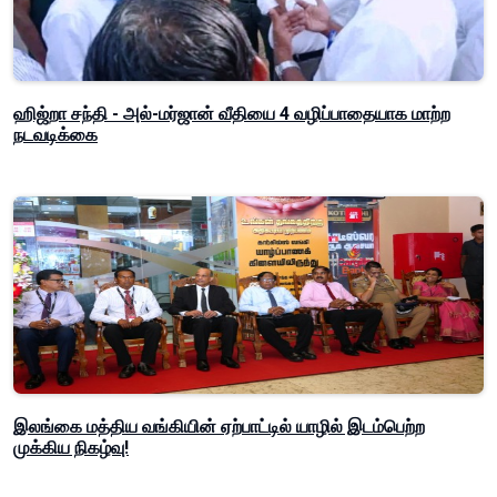
ஹிஜ்றா சந்தி - அல்-மர்ஜான் வீதியை 4 வழிப்பாதையாக மாற்ற
நடவடிக்கை
இலங்கை மத்திய வங்கியின் ஏற்பாட்டில் யாழில் இடம்பெற்ற
முக்கிய நிகழ்வு!