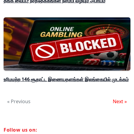
தங்க வைப்பு! நீர்த்தேக்கங்கள் நிரம்பி வழியும் அபாயம்
உரிமமற்ற 146 சூதாட்ட இணையதளங்கள் இலங்கையில் முடக்கம்
« Previous
Next »
Follow us on: