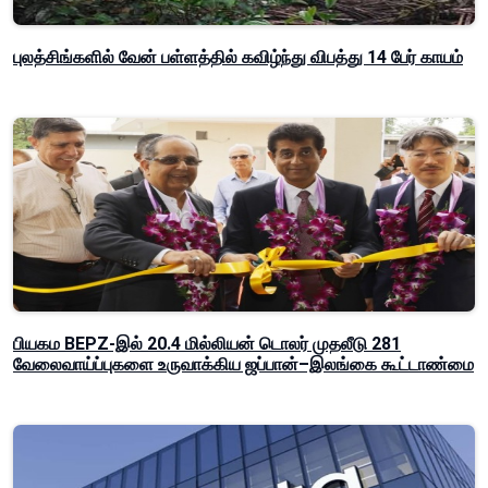
புலத்சிங்களில் வேன் பள்ளத்தில் கவிழ்ந்து விபத்து 14 பேர் காயம்
பியகம BEPZ-இல் 20.4 மில்லியன் டொலர் முதலீடு 281
வேலைவாய்ப்புகளை உருவாக்கிய ஜப்பான்–இலங்கை கூட்டாண்மை