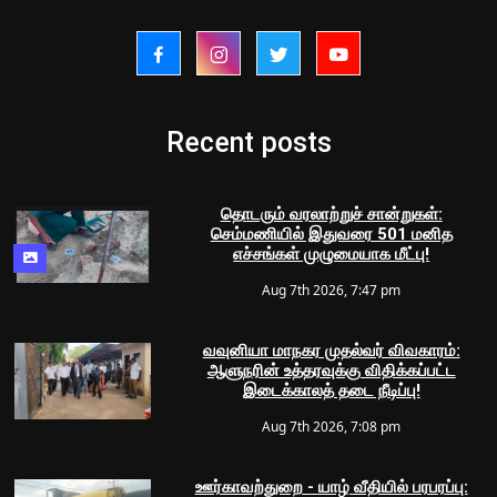
Recent posts
தொடரும் வரலாற்றுச் சான்றுகள்:
செம்மணியில் இதுவரை 501 மனித
எச்சங்கள் முழுமையாக மீட்பு!
Aug 7th 2026, 7:47 pm
வவுனியா மாநகர முதல்வர் விவகாரம்:
ஆளுநரின் உத்தரவுக்கு விதிக்கப்பட்ட
இடைக்காலத் தடை நீடிப்பு!
Aug 7th 2026, 7:08 pm
ஊர்காவற்துறை - யாழ் வீதியில் பரபரப்பு: