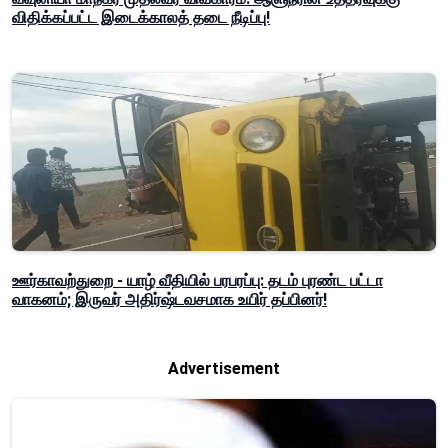
விதிக்கப்பட்ட இடைக்காலத் தடை நீடிப்பு!
ஊர்காவற்துறை - யாழ் வீதியில் பரபரப்பு: தடம் புரண்ட பட்டா
வாகனம்; இருவர் அதிர்ஷ்டவசமாக உயிர் தப்பினர்!
Advertisement