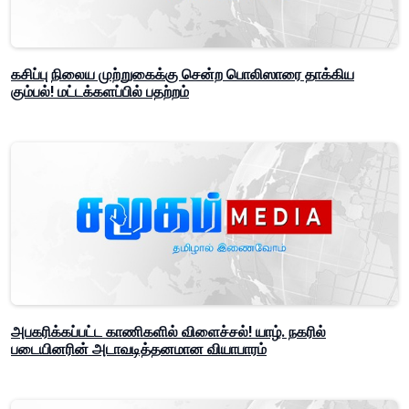
கசிப்பு நிலைய முற்றுகைக்கு சென்ற பொலிஸாரை தாக்கிய
கும்பல்! மட்டக்களப்பில் பதற்றம்
அபகரிக்கப்பட்ட காணிகளில் விளைச்சல்! யாழ். நகரில்
படையினரின் அடாவடித்தனமான வியாபாரம்