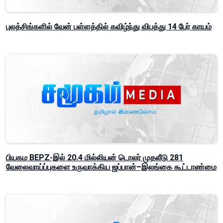
புலத்சிங்களில் வேன் பள்ளத்தில் கவிழ்ந்து விபத்து 14 பேர் காயம்
பியகம BEPZ-இல் 20.4 மில்லியன் டொலர் முதலீடு 281
வேலைவாய்ப்புகளை உருவாக்கிய ஜப்பான்–இலங்கை கூட்டாண்மை