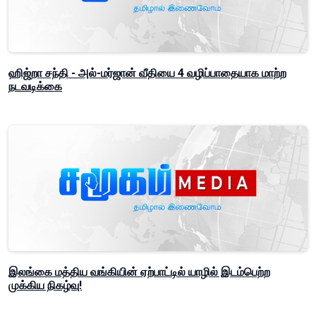
ஹிஜ்றா சந்தி - அல்-மர்ஜான் வீதியை 4 வழிப்பாதையாக மாற்ற
நடவடிக்கை
இலங்கை மத்திய வங்கியின் ஏற்பாட்டில் யாழில் இடம்பெற்ற
முக்கிய நிகழ்வு!