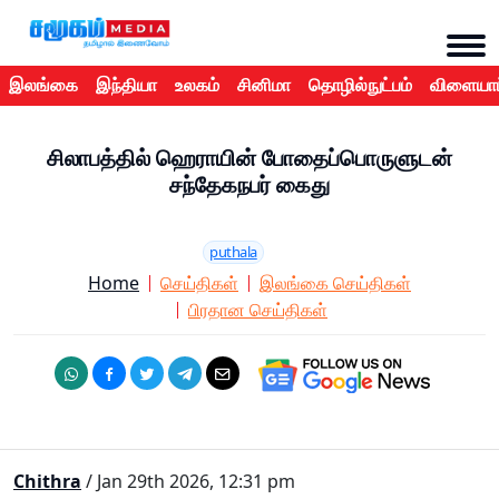
இலங்கை
இந்தியா
உலகம்
சினிமா
தொழில்நுட்பம்
விளையாட
சிலாபத்தில் ஹெராயின் போதைப்பொருளுடன்
சந்தேகநபர் கைது
puthala
Home
செய்திகள்
இலங்கை செய்திகள்
பிரதான செய்திகள்
Chithra
/ Jan 29th 2026, 12:31 pm