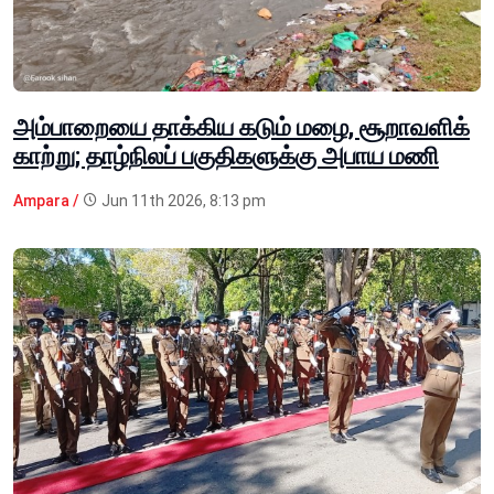
அம்பாறையை தாக்கிய கடும் மழை, சூறாவளிக்
காற்று; தாழ்நிலப் பகுதிகளுக்கு அபாய மணி
Ampara /
Jun 11th 2026, 8:13 pm