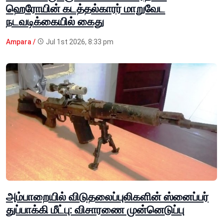
ஹெரோயின் கடத்தல்காரர் மாறுவேட
நடவடிக்கையில் கைது
Ampara /
Jul 1st 2026, 8:33 pm
அம்பாறையில் விடுதலைப்புலிகளின் ஸ்னைப்பர்
துப்பாக்கி மீட்பு: விசாரணை முன்னெடுப்பு