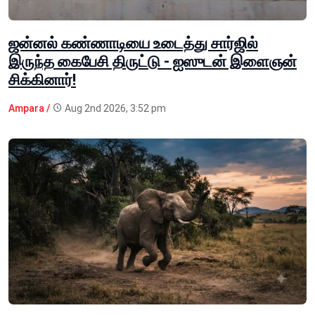
ஜன்னல் கண்ணாடியை உடைத்து சார்ஜில்
இருந்த கைபேசி திருட்டு - ஐஸுடன் இளைஞன்
சிக்கினார்!
Ampara /
Aug 2nd 2026, 3:52 pm