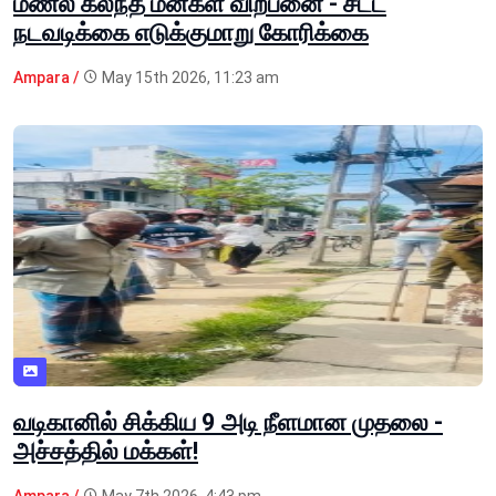
மணல் கலந்த மீன்கள் விற்பனை - சட்ட
நடவடிக்கை எடுக்குமாறு கோரிக்கை
Ampara /
May 15th 2026, 11:23 am
வடிகானில் சிக்கிய 9 அடி நீளமான முதலை -
அச்சத்தில் மக்கள்!