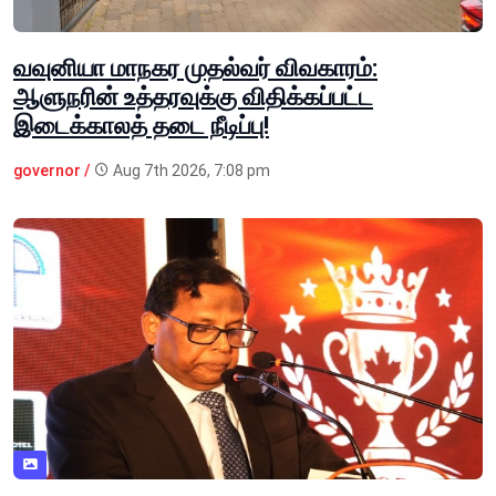
வவுனியா மாநகர முதல்வர் விவகாரம்:
ஆளுநரின் உத்தரவுக்கு விதிக்கப்பட்ட
இடைக்காலத் தடை நீடிப்பு!
governor /
Aug 7th 2026, 7:08 pm