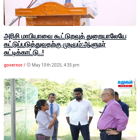
அரிசி மாபியாவை கூட்டுறவுத் துறையாலேயே
கட்டுப்படுத்துவதற்கு முடியும்:ஆளுநர்
சுட்டிக்காட்டு..!
governor /
May 10th 2025, 4:35 pm