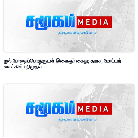
ஐஸ் போதைப்பொருளுடன் இளைஞர் கைது; தராசு, மோட்டார்
சைக்கிள் பறிமுதல்