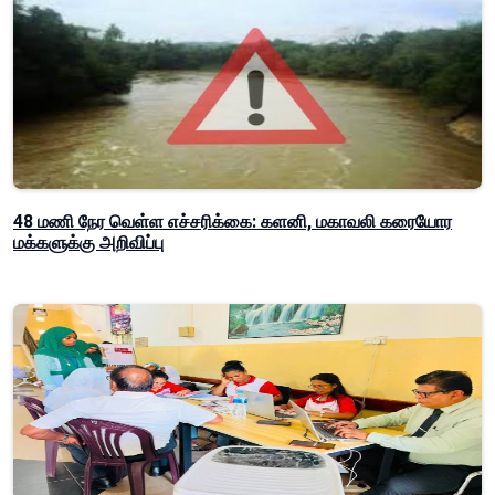
48 மணி நேர வெள்ள எச்சரிக்கை: களனி, மகாவலி கரையோர
மக்களுக்கு அறிவிப்பு