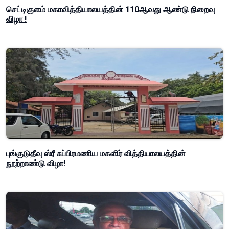
செட்டிகுளம் மகாவித்தியாலயத்தின் 110ஆவது ஆண்டு நிறைவு
விழா !
புங்குடுதீவு ஸ்ரீ சுப்பிரமணிய மகளிர் வித்தியாலயத்தின்
நூற்றாண்டு விழா!