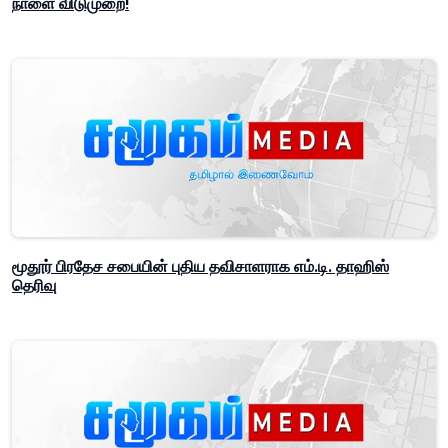
நாளை விடுமுறை!
மூதூர் பிரதேச சபையின் புதிய தவிசாளராக எம்.டி. தாஹிஸ்
தெரிவு