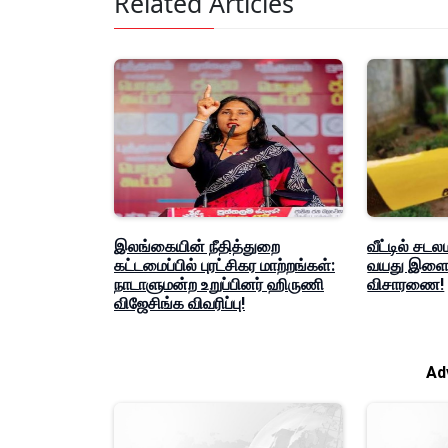
Related Articles
இலங்கையின் நீதித்துறை
வீட்டில் சடல
கட்டமைப்பில் புரட்சிகர மாற்றங்கள்:
வயது இளைஞ
நாடாளுமன்ற உறுப்பினர் ஹிருணி
விசாரணை!
விஜேசிங்க விவரிப்பு!
Ad