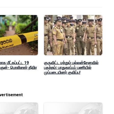
மாக மீட்கப்பட்ட 19
குருவிட்ட மற்றும் பல்லன்சேனவில்
ன்- பொலிஸார் தீவிர
பதற்றம்: பாதுகாப்புப் பணியில்
முப்படையினர் குவிப்பு!
vertisement