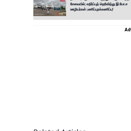
சேவையில்; எதிர்ப்புத் தெரிவித்து இ.போ.ச
ஊழியர்கள் பணிப்புறக்கணிப்பு!
Ad