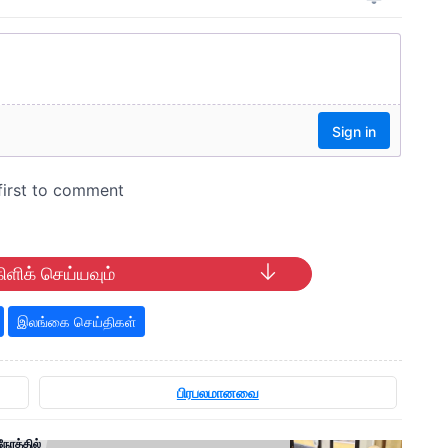
ிளிக் செய்யவும்
இலங்கை செய்திகள்
பிரபலமானவை
ேரத்தில்