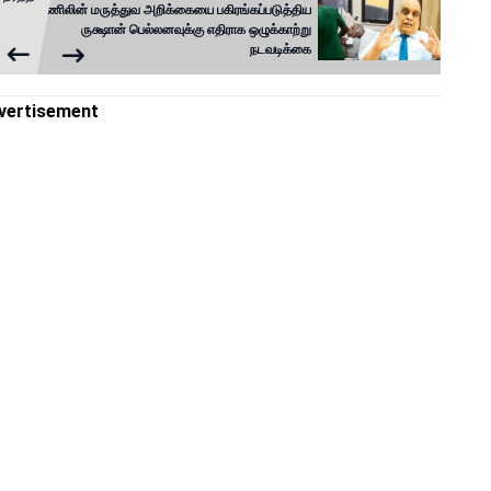
ரணிலின் மருத்துவ அறிக்கையை பகிரங்கப்படுத்திய
ருக்ஷான் பெல்லனவுக்கு எதிராக ஒழுக்காற்று
நடவடிக்கை
vertisement