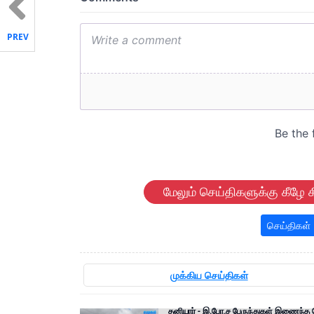
PREV
மேலும் செய்திகளுக்கு கீழே க
செய்திகள்
முக்கிய செய்திகள்
தனியார் - இ.போ.ச பேருந்துகள் இணைந்த ந