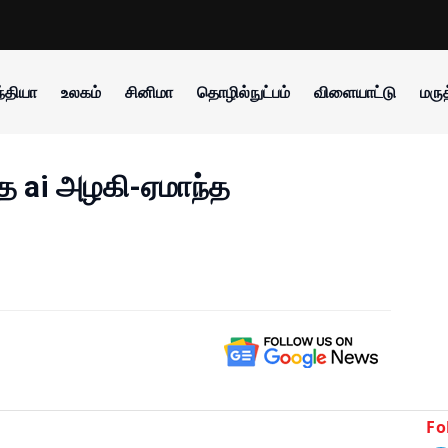
்தியா
உலகம்
சினிமா
தொழில்நுட்பம்
விளையாட்டு
மருத
்த ai அழகி-ஏமாந்த
Fo