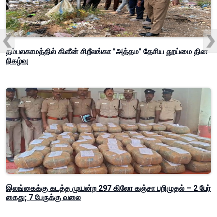
தம்பலகாமத்தில் கிளீன் சிறீலங்கா "அத்தம" தேசிய தூய்மை தின
நிகழ்வு
இலங்கைக்கு கடத்த முயன்ற 297 கிலோ கஞ்சா பறிமுதல் – 2 பேர்
கைது; 7 பேருக்கு வலை