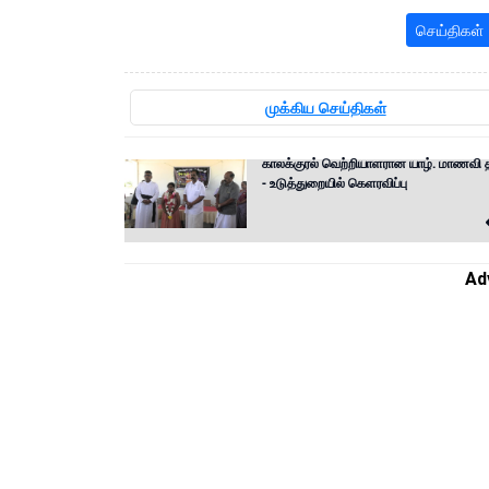
செய்திகள்
முக்கிய செய்திகள்
காலக்குரல் வெற்றியாளரான யாழ். மாணவி 
- உடுத்துறையில் கெளரவிப்பு
Ad